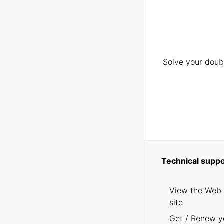
Solve your doubt
Technical suppo
View the Web
site
Get / Renew y