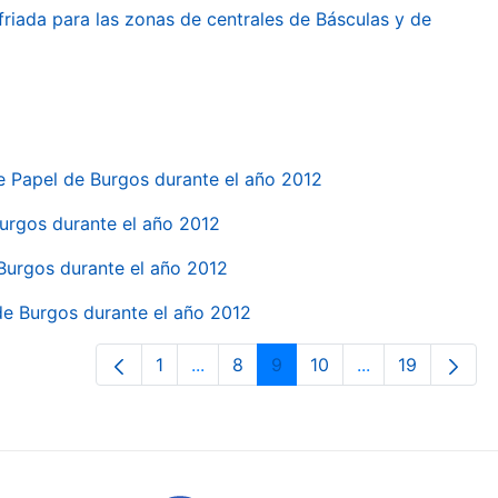
friada para las zonas de centrales de Básculas y de
e Papel de Burgos durante el año 2012
 Burgos durante el año 2012
 Burgos durante el año 2012
 de Burgos durante el año 2012
1
...
8
9
10
...
19
Page
Intermediate Pages Use TAB to navi
Page
Page
Page
Intermediate Pa
Page