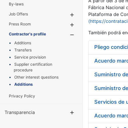
A partir del 3 de
By-laws
Fábrica Nacional 
Plataforma de Cont
Job Offers
Show/Hide
(https://contratac
Press Room
Show/Hide
También podrá enc
Contractor's profile
Show/Hide
Additions
Pliego condic
Transfers
Service provision
Acuerdo marco
Supplier certification
procedure
Other interest questions
Additions
Privacy Policy
Transparencia
Show/Hide
Acuerdo marco