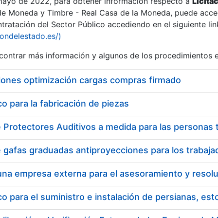
 mayo de 2022, para obtener información respecto a
Licita
de Moneda y Timbre - Real Casa de la Moneda, puede acced
ratación del Sector Público accediendo en el siguiente lin
iondelestado.es/)
ontrar más información y algunos de los procedimientos 
iones optimización cargas compras firmado
 para la fabricación de piezas
 para el suministro e instalación de persianas, es