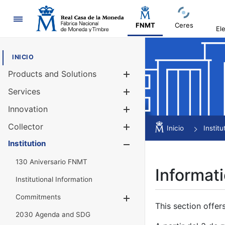
Navigation
FNMT
Ceres
El
INICIO
Products and Solutions
Show/Hide
Services
Show/Hide
Innovation
Show/Hide
Collector
Show/Hide
Inicio
Institu
Institution
Show/Hide
130 Aniversario FNMT
Informati
Institutional Information
Commitments
Show/Hide
This section offer
2030 Agenda and SDG