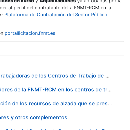
ciones en curso
y
Adjudicaciones
ya aprobadas por la
er al perfil del contratante del a FNMT-RCM en la
k:
Plataforma de Contratación del Sector Público
en
portallicitacion.fnmt.es
Suministro de Protectores Auditivos a medida para las personas trabajadoras de los Centros de Trabajo de Madrid y Burgos
Suministro de gafas graduadas antiproyecciones para los trabajadores de la FNMT-RCM en los centros de trabajo de Madrid y Burgos
Servicios de una empresa externa para el asesoramiento y resolución de los recursos de alzada que se presentan relacionados con procesos de selección para la FNMT-RCM
tores y otros complementos