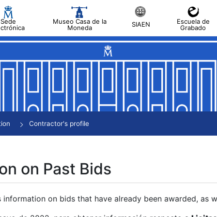
Sede
Museo Casa de la
Escuela de
SIAEN
ectrónica
Moneda
Grabado
tion
Contractor's profile
on on Past Bids
s information on bids that have already been awarded, as we