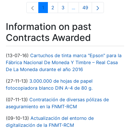
1
2
3
...
49
Page
Page
Page
Intermediate Pages Use T
Page
Information on past
Contracts Awarded
(13-07-16)
Cartuchos de tinta marca "Epson" para la
Fábrica Nacional De Moneda Y Timbre – Real Casa
De La Moneda durante el año 2016
(27-11-13)
3.000.000 de hojas de papel
fotocopiadora blanco DIN A-4 de 80 g.
(07-11-13)
Contratación de diversas pólizas de
aseguramiento en la FNMT-RCM
(09-10-13)
Actualización del entorno de
digitalización de la FNMT-RCM