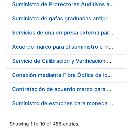
Suministro de Protectores Auditivos a medida para las personas trabajadoras de los Centros de Trabajo de Madrid y Burgos
Suministro de gafas graduadas antiproyecciones para los trabajadores de la FNMT-RCM en los centros de trabajo de Madrid y Burgos
Servicios de una empresa externa para el asesoramiento y resolución de los recursos de alzada que se presentan relacionados con procesos de selección para la FNMT-RCM
Acuerdo marco para el suministro e instalación de persianas, estores y otros complementos
Servicio de Calibración y Verificación Externa de los Equipos de Medición del Servicio de Prevención de la FNMT-RCM
Conexión mediante Fibra Óptica de los Centros de Proceso de Datos (CPDs) de las sedes de la FNMT-RCM de Burgos y Madrid
Contratación de acuerdo marco para el Suministro de Material de Electricidad para la Fábrica Nacional de Moneda y Timbre-Real Casa de la Moneda en su centro de trabajo de Burgos
Suministro de estuches para moneda de 30 €
Showing 1 to 10 of 486 entries.