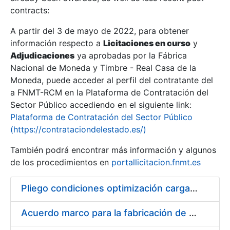
contracts:
Show/Hide
A partir del 3 de mayo de 2022, para obtener
información respecto a
Licitaciones en curso
y
Show/Hide
Adjudicaciones
ya aprobadas por la Fábrica
Show/Hide
Nacional de Moneda y Timbre - Real Casa de la
Moneda, puede acceder al perfil del contratante del
a FNMT-RCM en la Plataforma de Contratación del
Sector Público accediendo en el siguiente link:
Plataforma de Contratación del Sector Público
(https://contrataciondelestado.es/)
También podrá encontrar más información y algunos
de los procedimientos en
portallicitacion.fnmt.es
Pliego condiciones optimización cargas compras firmado
Show/Hide
Acuerdo marco para la fabricación de piezas