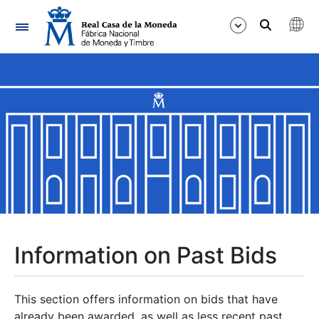
Navigation
Show/Hide
Show/Hide
Show/Hide
Show/Hide
Show/Hide
Information on Past Bids
Show/Hide
This section offers information on bids that have
already been awarded, as well as less recent past