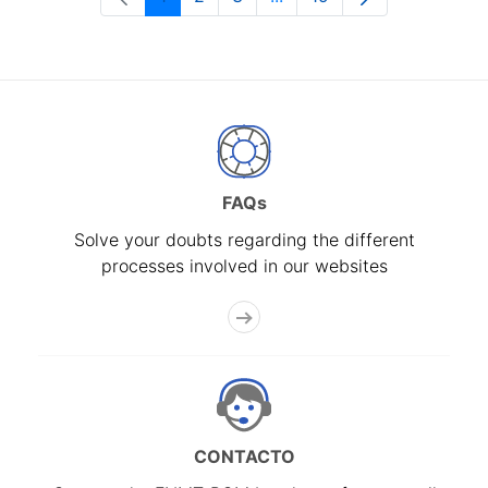
Page
Page
Page
Intermediate Pages Use T
Page
FAQs
Solve your doubts regarding the different
processes involved in our websites
CONTACTO