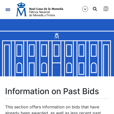
Navigation
Show/Hide
Show/Hide
Show/Hide
Show/Hide
Show/Hide
Information on Past Bids
Show/Hide
This section offers information on bids that have
already been awarded, as well as less recent past