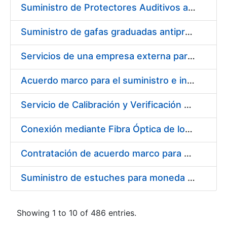
Suministro de Protectores Auditivos a medida para las personas trabajadoras de los Centros de Trabajo de Madrid y Burgos
Suministro de gafas graduadas antiproyecciones para los trabajadores de la FNMT-RCM en los centros de trabajo de Madrid y Burgos
Servicios de una empresa externa para el asesoramiento y resolución de los recursos de alzada que se presentan relacionados con procesos de selección para la FNMT-RCM
Acuerdo marco para el suministro e instalación de persianas, estores y otros complementos
Servicio de Calibración y Verificación Externa de los Equipos de Medición del Servicio de Prevención de la FNMT-RCM
Conexión mediante Fibra Óptica de los Centros de Proceso de Datos (CPDs) de las sedes de la FNMT-RCM de Burgos y Madrid
Contratación de acuerdo marco para el Suministro de Material de Electricidad para la Fábrica Nacional de Moneda y Timbre-Real Casa de la Moneda en su centro de trabajo de Burgos
Suministro de estuches para moneda de 30 €
Showing 1 to 10 of 486 entries.