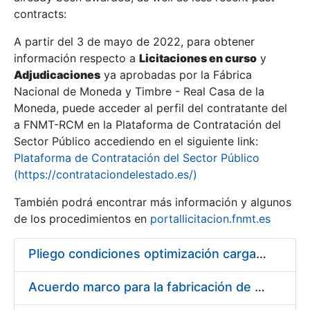
contracts:
Show/Hide
A partir del 3 de mayo de 2022, para obtener
información respecto a
Licitaciones en curso
y
Show/Hide
Adjudicaciones
ya aprobadas por la Fábrica
Show/Hide
Nacional de Moneda y Timbre - Real Casa de la
Moneda, puede acceder al perfil del contratante del
a FNMT-RCM en la Plataforma de Contratación del
Sector Público accediendo en el siguiente link:
Plataforma de Contratación del Sector Público
(https://contrataciondelestado.es/)
También podrá encontrar más información y algunos
de los procedimientos en
portallicitacion.fnmt.es
Pliego condiciones optimización cargas compras firmado
Show/Hide
Acuerdo marco para la fabricación de piezas