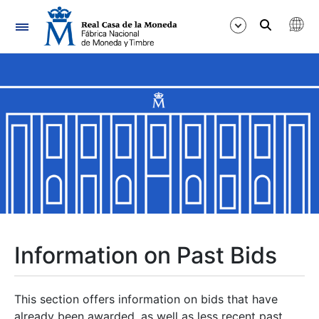
Navigation
Show/Hide
Show/Hide
Show/Hide
Show/Hide
Show/Hide
Information on Past Bids
Show/Hide
This section offers information on bids that have
already been awarded, as well as less recent past