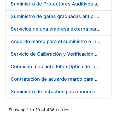
Suministro de Protectores Auditivos a medida para las personas trabajadoras de los Centros de Trabajo de Madrid y Burgos
Suministro de gafas graduadas antiproyecciones para los trabajadores de la FNMT-RCM en los centros de trabajo de Madrid y Burgos
Servicios de una empresa externa para el asesoramiento y resolución de los recursos de alzada que se presentan relacionados con procesos de selección para la FNMT-RCM
Acuerdo marco para el suministro e instalación de persianas, estores y otros complementos
Servicio de Calibración y Verificación Externa de los Equipos de Medición del Servicio de Prevención de la FNMT-RCM
Conexión mediante Fibra Óptica de los Centros de Proceso de Datos (CPDs) de las sedes de la FNMT-RCM de Burgos y Madrid
Contratación de acuerdo marco para el Suministro de Material de Electricidad para la Fábrica Nacional de Moneda y Timbre-Real Casa de la Moneda en su centro de trabajo de Burgos
Suministro de estuches para moneda de 30 €
Showing 1 to 10 of 486 entries.