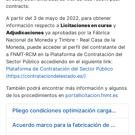
contracts:
Show/Hide
A partir del 3 de mayo de 2022, para obtener
información respecto a
Licitaciones en curso
y
Show/Hide
Adjudicaciones
ya aprobadas por la Fábrica
Show/Hide
Nacional de Moneda y Timbre - Real Casa de la
Moneda, puede acceder al perfil del contratante del
a FNMT-RCM en la Plataforma de Contratación del
Sector Público accediendo en el siguiente link:
Plataforma de Contratación del Sector Público
(https://contrataciondelestado.es/)
También podrá encontrar más información y algunos
de los procedimientos en
portallicitacion.fnmt.es
Pliego condiciones optimización cargas compras firmado
Show/Hide
Acuerdo marco para la fabricación de piezas