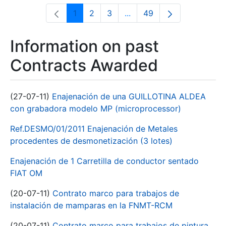
1
2
3
...
49
Page
Page
Page
Intermediate Pages Use T
Page
Information on past
Contracts Awarded
(27-07-11)
Enajenación de una GUILLOTINA ALDEA
con grabadora modelo MP (microprocessor)
Ref.DESMO/01/2011 Enajenación de Metales
procedentes de desmonetización (3 lotes)
Enajenación de 1 Carretilla de conductor sentado
FIAT OM
(20-07-11)
Contrato marco para trabajos de
instalación de mamparas en la FNMT-RCM
(20-07-11)
Contrato marco para trabajos de pintura