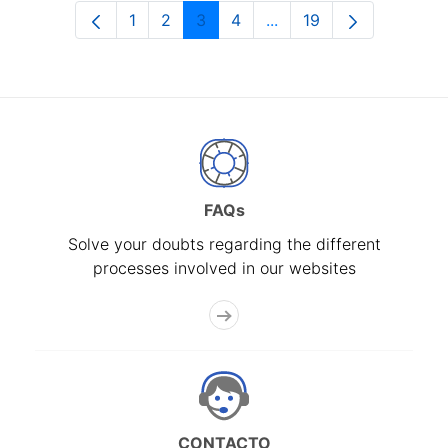
1
2
3
4
...
19
Page
Page
Page
Page
Intermediate Pages Use
Page
FAQs
Solve your doubts regarding the different
processes involved in our websites
CONTACTO