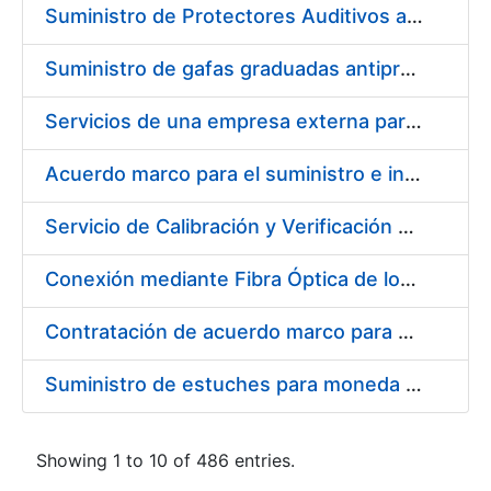
Suministro de Protectores Auditivos a medida para las personas trabajadoras de los Centros de Trabajo de Madrid y Burgos
Suministro de gafas graduadas antiproyecciones para los trabajadores de la FNMT-RCM en los centros de trabajo de Madrid y Burgos
Servicios de una empresa externa para el asesoramiento y resolución de los recursos de alzada que se presentan relacionados con procesos de selección para la FNMT-RCM
Acuerdo marco para el suministro e instalación de persianas, estores y otros complementos
Servicio de Calibración y Verificación Externa de los Equipos de Medición del Servicio de Prevención de la FNMT-RCM
Conexión mediante Fibra Óptica de los Centros de Proceso de Datos (CPDs) de las sedes de la FNMT-RCM de Burgos y Madrid
Contratación de acuerdo marco para el Suministro de Material de Electricidad para la Fábrica Nacional de Moneda y Timbre-Real Casa de la Moneda en su centro de trabajo de Burgos
Suministro de estuches para moneda de 30 €
Showing 1 to 10 of 486 entries.