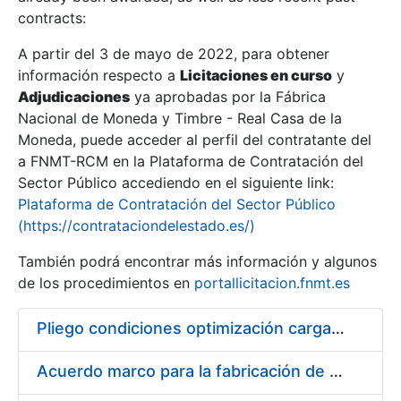
contracts:
Show/Hide
A partir del 3 de mayo de 2022, para obtener
información respecto a
Licitaciones en curso
y
Show/Hide
Adjudicaciones
ya aprobadas por la Fábrica
Show/Hide
Nacional de Moneda y Timbre - Real Casa de la
Moneda, puede acceder al perfil del contratante del
a FNMT-RCM en la Plataforma de Contratación del
Sector Público accediendo en el siguiente link:
Plataforma de Contratación del Sector Público
(https://contrataciondelestado.es/)
También podrá encontrar más información y algunos
de los procedimientos en
portallicitacion.fnmt.es
Pliego condiciones optimización cargas compras firmado
Show/Hide
Acuerdo marco para la fabricación de piezas