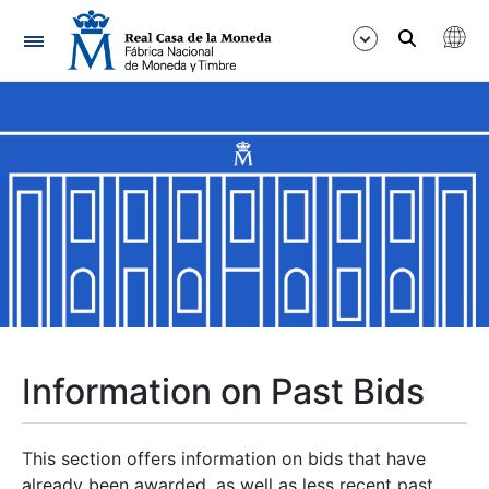
Navigation
Show/Hide
Show/Hide
Show/Hide
Show/Hide
Show/Hide
Information on Past Bids
Show/Hide
This section offers information on bids that have
already been awarded, as well as less recent past