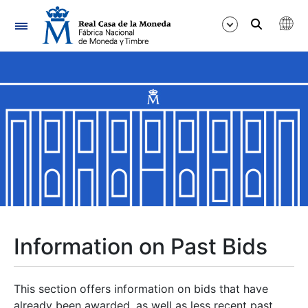
Navigation
Show/Hide
Show/Hide
Show/Hide
Show/Hide
Show/Hide
Information on Past Bids
Show/Hide
This section offers information on bids that have
already been awarded, as well as less recent past