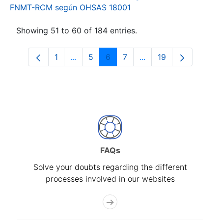
FNMT-RCM según OHSAS 18001
Showing 51 to 60 of 184 entries.
1
...
5
6
7
...
19
Page
Intermediate Pages Use TAB to navigat
Page
Page
Page
Intermediate Pages U
Page
FAQs
Solve your doubts regarding the different
processes involved in our websites