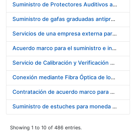
Suministro de Protectores Auditivos a medida para las personas trabajadoras de los Centros de Trabajo de Madrid y Burgos
Suministro de gafas graduadas antiproyecciones para los trabajadores de la FNMT-RCM en los centros de trabajo de Madrid y Burgos
Servicios de una empresa externa para el asesoramiento y resolución de los recursos de alzada que se presentan relacionados con procesos de selección para la FNMT-RCM
Acuerdo marco para el suministro e instalación de persianas, estores y otros complementos
Servicio de Calibración y Verificación Externa de los Equipos de Medición del Servicio de Prevención de la FNMT-RCM
Conexión mediante Fibra Óptica de los Centros de Proceso de Datos (CPDs) de las sedes de la FNMT-RCM de Burgos y Madrid
Contratación de acuerdo marco para el Suministro de Material de Electricidad para la Fábrica Nacional de Moneda y Timbre-Real Casa de la Moneda en su centro de trabajo de Burgos
Suministro de estuches para moneda de 30 €
Showing 1 to 10 of 486 entries.