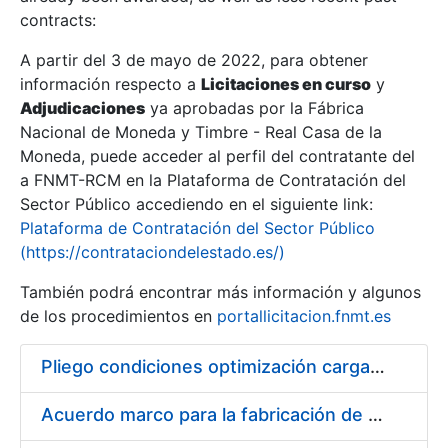
contracts:
Show/Hide
A partir del 3 de mayo de 2022, para obtener
información respecto a
Licitaciones en curso
y
Show/Hide
Adjudicaciones
ya aprobadas por la Fábrica
Show/Hide
Nacional de Moneda y Timbre - Real Casa de la
Moneda, puede acceder al perfil del contratante del
a FNMT-RCM en la Plataforma de Contratación del
Sector Público accediendo en el siguiente link:
Plataforma de Contratación del Sector Público
(https://contrataciondelestado.es/)
También podrá encontrar más información y algunos
de los procedimientos en
portallicitacion.fnmt.es
Pliego condiciones optimización cargas compras firmado
Show/Hide
Acuerdo marco para la fabricación de piezas