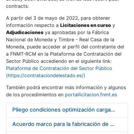
contracts:
Show/Hide
A partir del 3 de mayo de 2022, para obtener
información respecto a
Licitaciones en curso
y
Show/Hide
Adjudicaciones
ya aprobadas por la Fábrica
Show/Hide
Nacional de Moneda y Timbre - Real Casa de la
Moneda, puede acceder al perfil del contratante del
a FNMT-RCM en la Plataforma de Contratación del
Sector Público accediendo en el siguiente link:
Plataforma de Contratación del Sector Público
(https://contrataciondelestado.es/)
También podrá encontrar más información y algunos
de los procedimientos en
portallicitacion.fnmt.es
Pliego condiciones optimización cargas compras firmado
Show/Hide
Acuerdo marco para la fabricación de piezas