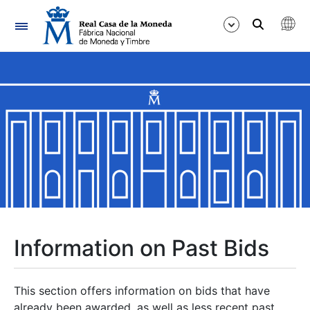
Navigation
Show/Hide
Show/Hide
Show/Hide
Show/Hide
Show/Hide
Information on Past Bids
Show/Hide
This section offers information on bids that have
already been awarded, as well as less recent past