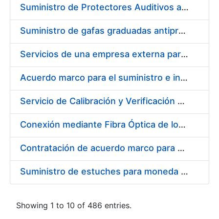
Suministro de Protectores Auditivos a medida para las personas trabajadoras de los Centros de Trabajo de Madrid y Burgos
Suministro de gafas graduadas antiproyecciones para los trabajadores de la FNMT-RCM en los centros de trabajo de Madrid y Burgos
Servicios de una empresa externa para el asesoramiento y resolución de los recursos de alzada que se presentan relacionados con procesos de selección para la FNMT-RCM
Acuerdo marco para el suministro e instalación de persianas, estores y otros complementos
Servicio de Calibración y Verificación Externa de los Equipos de Medición del Servicio de Prevención de la FNMT-RCM
Conexión mediante Fibra Óptica de los Centros de Proceso de Datos (CPDs) de las sedes de la FNMT-RCM de Burgos y Madrid
Contratación de acuerdo marco para el Suministro de Material de Electricidad para la Fábrica Nacional de Moneda y Timbre-Real Casa de la Moneda en su centro de trabajo de Burgos
Suministro de estuches para moneda de 30 €
Showing 1 to 10 of 486 entries.