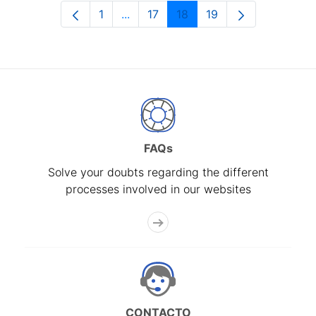
1
...
17
18
19
Page
Intermediate Pages Use TAB to navi
Page
Page
Page
FAQs
Solve your doubts regarding the different
processes involved in our websites
CONTACTO