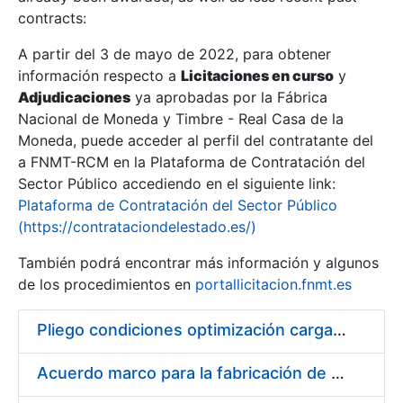
contracts:
Show/Hide
A partir del 3 de mayo de 2022, para obtener
información respecto a
Licitaciones en curso
y
Show/Hide
Adjudicaciones
ya aprobadas por la Fábrica
Show/Hide
Nacional de Moneda y Timbre - Real Casa de la
Moneda, puede acceder al perfil del contratante del
a FNMT-RCM en la Plataforma de Contratación del
Sector Público accediendo en el siguiente link:
Plataforma de Contratación del Sector Público
(https://contrataciondelestado.es/)
También podrá encontrar más información y algunos
de los procedimientos en
portallicitacion.fnmt.es
Pliego condiciones optimización cargas compras firmado
Show/Hide
Acuerdo marco para la fabricación de piezas