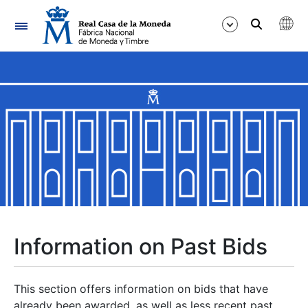
Navigation
Show/Hide
Show/Hide
Show/Hide
Show/Hide
Show/Hide
Information on Past Bids
Show/Hide
This section offers information on bids that have
already been awarded, as well as less recent past