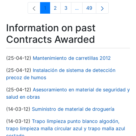
1
2
3
...
49
Page
Page
Page
Intermediate Pages Use T
Page
Information on past
Contracts Awarded
(25-04-12)
Mantenimiento de carretillas 2012
(25-04-12)
Instalación de sistema de detección
precoz de humos
(25-04-12)
Asesoramiento en material de seguridad y
salud en obras
(14-03-12)
Suministro de material de droguería
(14-03-12)
Trapo limpieza punto blanco algodón,
trapo limpieza malla circular azul y trapo malla azul
cortado