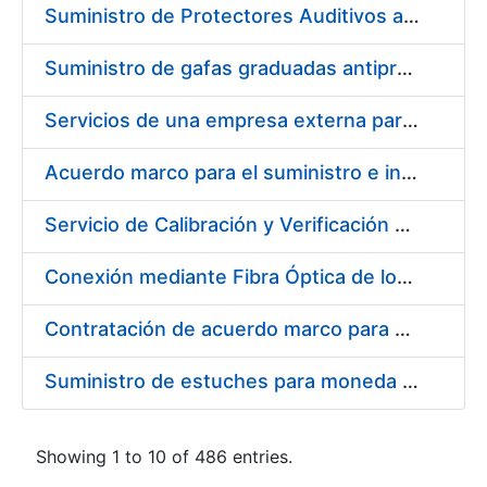
Suministro de Protectores Auditivos a medida para las personas trabajadoras de los Centros de Trabajo de Madrid y Burgos
Suministro de gafas graduadas antiproyecciones para los trabajadores de la FNMT-RCM en los centros de trabajo de Madrid y Burgos
Servicios de una empresa externa para el asesoramiento y resolución de los recursos de alzada que se presentan relacionados con procesos de selección para la FNMT-RCM
Acuerdo marco para el suministro e instalación de persianas, estores y otros complementos
Servicio de Calibración y Verificación Externa de los Equipos de Medición del Servicio de Prevención de la FNMT-RCM
Conexión mediante Fibra Óptica de los Centros de Proceso de Datos (CPDs) de las sedes de la FNMT-RCM de Burgos y Madrid
Contratación de acuerdo marco para el Suministro de Material de Electricidad para la Fábrica Nacional de Moneda y Timbre-Real Casa de la Moneda en su centro de trabajo de Burgos
Suministro de estuches para moneda de 30 €
Showing 1 to 10 of 486 entries.