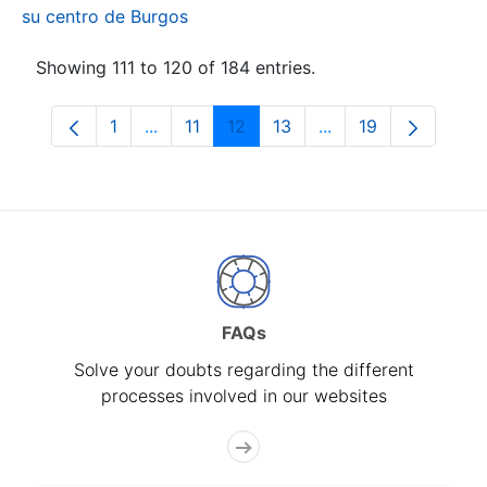
su centro de Burgos
Showing 111 to 120 of 184 entries.
1
...
11
12
13
...
19
Page
Intermediate Pages Use TAB to navigate.
Page
Page
Page
Intermediate Pages
Page
FAQs
Solve your doubts regarding the different
processes involved in our websites