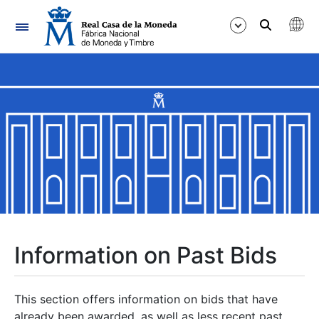
Navigation
Show/Hide
Show/Hide
Show/Hide
Show/Hide
Show/Hide
Information on Past Bids
Show/Hide
This section offers information on bids that have
already been awarded, as well as less recent past