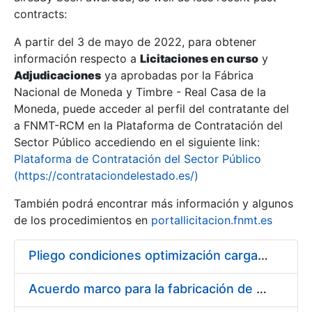
contracts:
Show/Hide
A partir del 3 de mayo de 2022, para obtener
información respecto a
Licitaciones en curso
y
Show/Hide
Adjudicaciones
ya aprobadas por la Fábrica
Show/Hide
Nacional de Moneda y Timbre - Real Casa de la
Moneda, puede acceder al perfil del contratante del
a FNMT-RCM en la Plataforma de Contratación del
Sector Público accediendo en el siguiente link:
Plataforma de Contratación del Sector Público
(https://contrataciondelestado.es/)
También podrá encontrar más información y algunos
de los procedimientos en
portallicitacion.fnmt.es
Pliego condiciones optimización cargas compras firmado
Show/Hide
Acuerdo marco para la fabricación de piezas