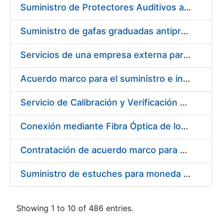
Suministro de Protectores Auditivos a medida para las personas trabajadoras de los Centros de Trabajo de Madrid y Burgos
Suministro de gafas graduadas antiproyecciones para los trabajadores de la FNMT-RCM en los centros de trabajo de Madrid y Burgos
Servicios de una empresa externa para el asesoramiento y resolución de los recursos de alzada que se presentan relacionados con procesos de selección para la FNMT-RCM
Acuerdo marco para el suministro e instalación de persianas, estores y otros complementos
Servicio de Calibración y Verificación Externa de los Equipos de Medición del Servicio de Prevención de la FNMT-RCM
Conexión mediante Fibra Óptica de los Centros de Proceso de Datos (CPDs) de las sedes de la FNMT-RCM de Burgos y Madrid
Contratación de acuerdo marco para el Suministro de Material de Electricidad para la Fábrica Nacional de Moneda y Timbre-Real Casa de la Moneda en su centro de trabajo de Burgos
Suministro de estuches para moneda de 30 €
Showing 1 to 10 of 486 entries.