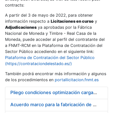
contracts:
Show/Hide
A partir del 3 de mayo de 2022, para obtener
información respecto a
Licitaciones en curso
y
Show/Hide
Adjudicaciones
ya aprobadas por la Fábrica
Show/Hide
Nacional de Moneda y Timbre - Real Casa de la
Moneda, puede acceder al perfil del contratante del
a FNMT-RCM en la Plataforma de Contratación del
Sector Público accediendo en el siguiente link:
Plataforma de Contratación del Sector Público
(https://contrataciondelestado.es/)
También podrá encontrar más información y algunos
de los procedimientos en
portallicitacion.fnmt.es
Pliego condiciones optimización cargas compras firmado
Show/Hide
Acuerdo marco para la fabricación de piezas