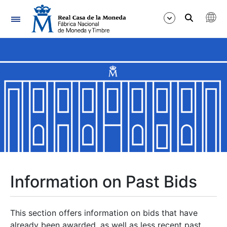
Navigation
Show/Hide
Show/Hide
Show/Hide
Show/Hide
Show/Hide
Information on Past Bids
Show/Hide
This section offers information on bids that have
already been awarded, as well as less recent past