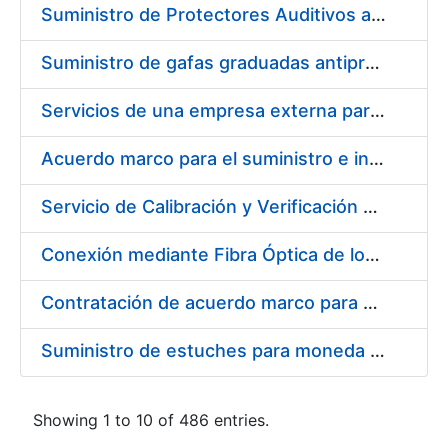
Suministro de Protectores Auditivos a medida para las personas trabajadoras de los Centros de Trabajo de Madrid y Burgos
Suministro de gafas graduadas antiproyecciones para los trabajadores de la FNMT-RCM en los centros de trabajo de Madrid y Burgos
Servicios de una empresa externa para el asesoramiento y resolución de los recursos de alzada que se presentan relacionados con procesos de selección para la FNMT-RCM
Acuerdo marco para el suministro e instalación de persianas, estores y otros complementos
Servicio de Calibración y Verificación Externa de los Equipos de Medición del Servicio de Prevención de la FNMT-RCM
Conexión mediante Fibra Óptica de los Centros de Proceso de Datos (CPDs) de las sedes de la FNMT-RCM de Burgos y Madrid
Contratación de acuerdo marco para el Suministro de Material de Electricidad para la Fábrica Nacional de Moneda y Timbre-Real Casa de la Moneda en su centro de trabajo de Burgos
Suministro de estuches para moneda de 30 €
Showing 1 to 10 of 486 entries.