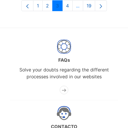
1
2
3
4
...
19
Page
Page
Page
Page
Intermediate Pages Use
Page
FAQs
Solve your doubts regarding the different
processes involved in our websites
CONTACTO