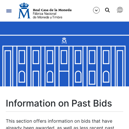
Navigation
Show/Hide
Show/Hide
Show/Hide
Show/Hide
Show/Hide
Information on Past Bids
Show/Hide
This section offers information on bids that have
already been awarded, as well as less recent past