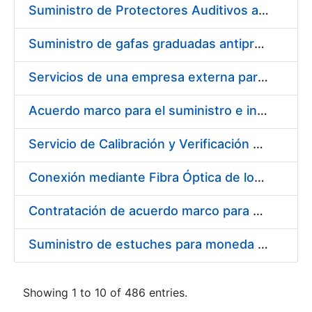
Suministro de Protectores Auditivos a medida para las personas trabajadoras de los Centros de Trabajo de Madrid y Burgos
Suministro de gafas graduadas antiproyecciones para los trabajadores de la FNMT-RCM en los centros de trabajo de Madrid y Burgos
Servicios de una empresa externa para el asesoramiento y resolución de los recursos de alzada que se presentan relacionados con procesos de selección para la FNMT-RCM
Acuerdo marco para el suministro e instalación de persianas, estores y otros complementos
Servicio de Calibración y Verificación Externa de los Equipos de Medición del Servicio de Prevención de la FNMT-RCM
Conexión mediante Fibra Óptica de los Centros de Proceso de Datos (CPDs) de las sedes de la FNMT-RCM de Burgos y Madrid
Contratación de acuerdo marco para el Suministro de Material de Electricidad para la Fábrica Nacional de Moneda y Timbre-Real Casa de la Moneda en su centro de trabajo de Burgos
Suministro de estuches para moneda de 30 €
Showing 1 to 10 of 486 entries.