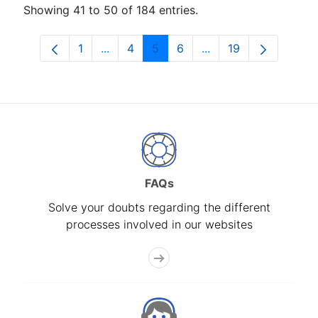
Showing 41 to 50 of 184 entries.
1
...
4
5
6
...
19
Page
Intermediate Pages Use TAB to navigat
Page
Page
Page
Intermediate Pages U
Page
FAQs
Solve your doubts regarding the different
processes involved in our websites