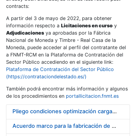
contracts:
Show/Hide
A partir del 3 de mayo de 2022, para obtener
información respecto a
Licitaciones en curso
y
Show/Hide
Adjudicaciones
ya aprobadas por la Fábrica
Show/Hide
Nacional de Moneda y Timbre - Real Casa de la
Moneda, puede acceder al perfil del contratante del
a FNMT-RCM en la Plataforma de Contratación del
Sector Público accediendo en el siguiente link:
Plataforma de Contratación del Sector Público
(https://contrataciondelestado.es/)
También podrá encontrar más información y algunos
de los procedimientos en
portallicitacion.fnmt.es
Pliego condiciones optimización cargas compras firmado
Show/Hide
Acuerdo marco para la fabricación de piezas