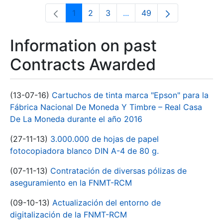
1
2
3
...
49
Page
Page
Page
Intermediate Pages Use T
Page
Information on past
Contracts Awarded
(13-07-16)
Cartuchos de tinta marca "Epson" para la
Fábrica Nacional De Moneda Y Timbre – Real Casa
De La Moneda durante el año 2016
(27-11-13)
3.000.000 de hojas de papel
fotocopiadora blanco DIN A-4 de 80 g.
(07-11-13)
Contratación de diversas pólizas de
aseguramiento en la FNMT-RCM
(09-10-13)
Actualización del entorno de
digitalización de la FNMT-RCM