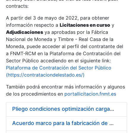
contracts:
Show/Hide
A partir del 3 de mayo de 2022, para obtener
información respecto a
Licitaciones en curso
y
Show/Hide
Adjudicaciones
ya aprobadas por la Fábrica
Show/Hide
Nacional de Moneda y Timbre - Real Casa de la
Moneda, puede acceder al perfil del contratante del
a FNMT-RCM en la Plataforma de Contratación del
Sector Público accediendo en el siguiente link:
Plataforma de Contratación del Sector Público
(https://contrataciondelestado.es/)
También podrá encontrar más información y algunos
de los procedimientos en
portallicitacion.fnmt.es
Pliego condiciones optimización cargas compras firmado
Show/Hide
Acuerdo marco para la fabricación de piezas