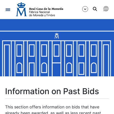
Navigation
Show/Hide
Show/Hide
Show/Hide
Show/Hide
Show/Hide
Information on Past Bids
Show/Hide
This section offers information on bids that have
already been awarded, as well as less recent past