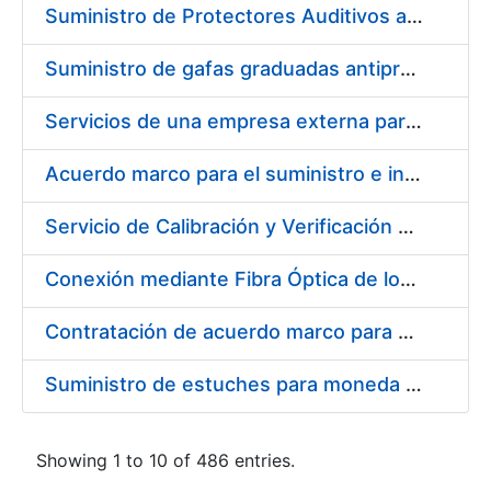
Suministro de Protectores Auditivos a medida para las personas trabajadoras de los Centros de Trabajo de Madrid y Burgos
Suministro de gafas graduadas antiproyecciones para los trabajadores de la FNMT-RCM en los centros de trabajo de Madrid y Burgos
Servicios de una empresa externa para el asesoramiento y resolución de los recursos de alzada que se presentan relacionados con procesos de selección para la FNMT-RCM
Acuerdo marco para el suministro e instalación de persianas, estores y otros complementos
Servicio de Calibración y Verificación Externa de los Equipos de Medición del Servicio de Prevención de la FNMT-RCM
Conexión mediante Fibra Óptica de los Centros de Proceso de Datos (CPDs) de las sedes de la FNMT-RCM de Burgos y Madrid
Contratación de acuerdo marco para el Suministro de Material de Electricidad para la Fábrica Nacional de Moneda y Timbre-Real Casa de la Moneda en su centro de trabajo de Burgos
Suministro de estuches para moneda de 30 €
Showing 1 to 10 of 486 entries.