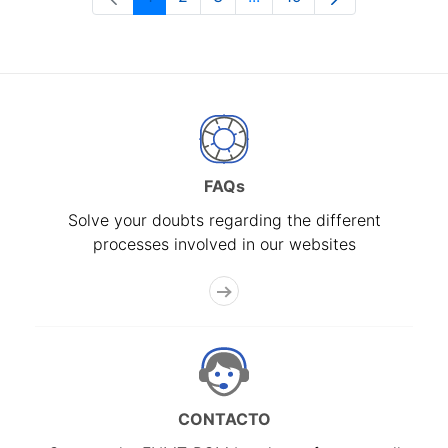
Page
Page
Page
Intermediate Pages Use T
Page
FAQs
Solve your doubts regarding the different
processes involved in our websites
CONTACTO