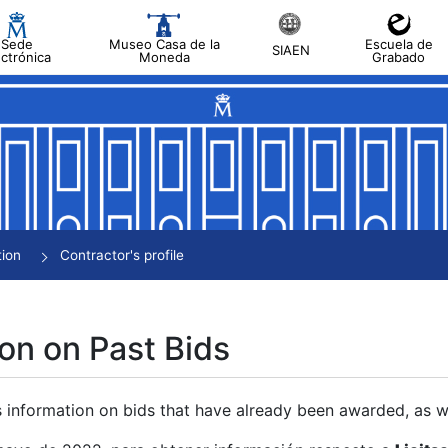
Sede
Museo Casa de la
Escuela de
SIAEN
ectrónica
Moneda
Grabado
tion
Contractor's profile
on on Past Bids
s information on bids that have already been awarded, as we