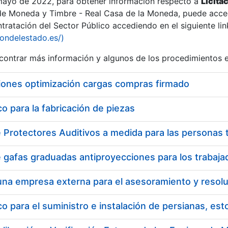
 mayo de 2022, para obtener información respecto a
Licita
de Moneda y Timbre - Real Casa de la Moneda, puede acced
ratación del Sector Público accediendo en el siguiente lin
iondelestado.es/)
ontrar más información y algunos de los procedimientos 
iones optimización cargas compras firmado
 para la fabricación de piezas
 para el suministro e instalación de persianas, es