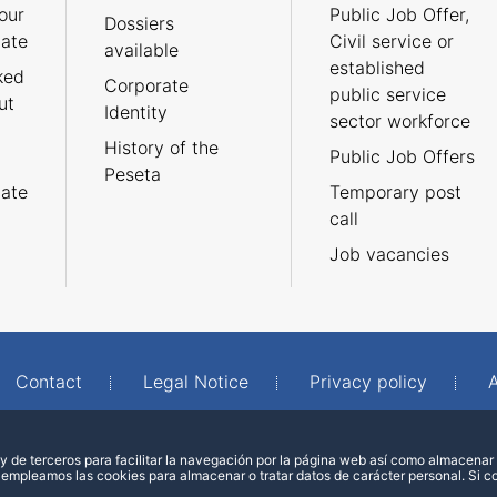
our
Public Job Offer,
Dossiers
cate
Civil service or
available
established
ked
Corporate
public service
ut
Identity
sector workforce
History of the
Public Job Offers
Peseta
cate
Temporary post
call
Job vacancies
Contact
Legal Notice
Privacy policy
A
 de terceros para facilitar la navegación por la página web así como almacenar 
 empleamos las cookies para almacenar o tratar datos de carácter personal. Si 