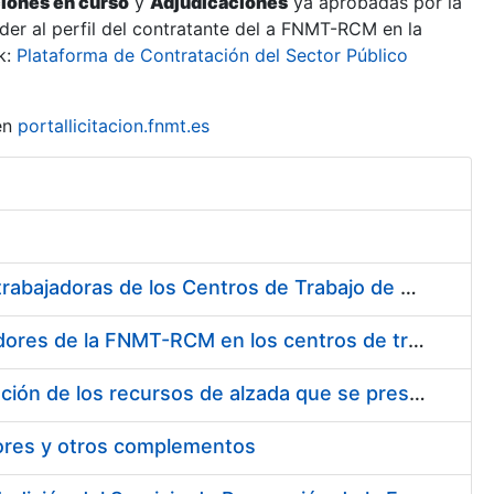
ciones en curso
y
Adjudicaciones
ya aprobadas por la
er al perfil del contratante del a FNMT-RCM en la
k:
Plataforma de Contratación del Sector Público
en
portallicitacion.fnmt.es
Suministro de Protectores Auditivos a medida para las personas trabajadoras de los Centros de Trabajo de Madrid y Burgos
Suministro de gafas graduadas antiproyecciones para los trabajadores de la FNMT-RCM en los centros de trabajo de Madrid y Burgos
Servicios de una empresa externa para el asesoramiento y resolución de los recursos de alzada que se presentan relacionados con procesos de selección para la FNMT-RCM
tores y otros complementos