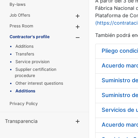
A partir del 3 de
By-laws
Fábrica Nacional 
Plataforma de Cont
Job Offers
Show/Hide
(https://contratac
Press Room
Show/Hide
También podrá enc
Contractor's profile
Show/Hide
Additions
Pliego condic
Transfers
Service provision
Acuerdo marco
Supplier certification
procedure
Other interest questions
Additions
Privacy Policy
Transparencia
Show/Hide
Acuerdo marco