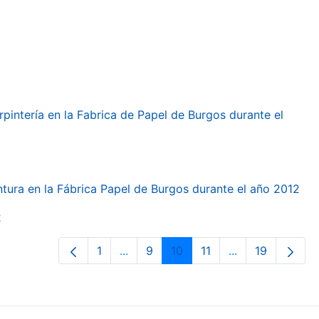
arpintería en la Fabrica de Papel de Burgos durante el
intura en la Fábrica Papel de Burgos durante el año 2012
2
1
...
9
10
11
...
19
Page
Intermediate Pages Use TAB to navi
Page
Page
Page
Intermediate Pa
Page