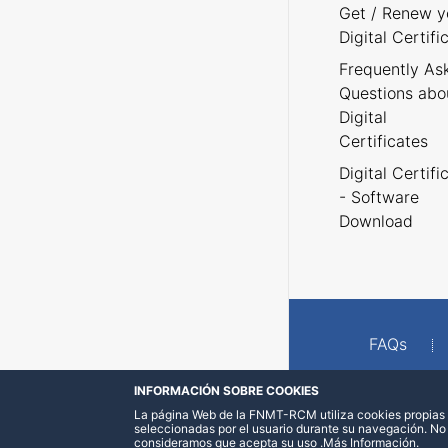
Get / Renew y
Digital Certifi
Frequently As
Questions abo
Digital
Certificates
Digital Certifi
- Software
Download
FAQs
INFORMACIÓN SOBRE COOKIES
La página Web de la FNMT-RCM utiliza cookies propias y
seleccionadas por el usuario durante su navegación. No
consideramos que acepta su uso
.
Más Información
.