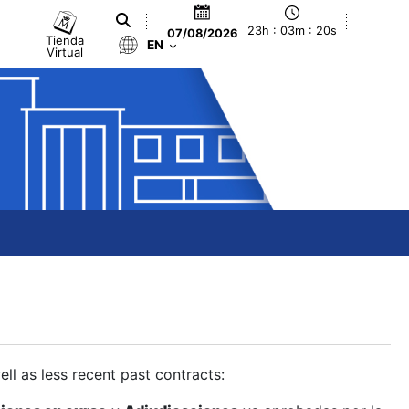
23h : 03m : 21s
07/08/2026
Tienda
EN
Virtual
ll as less recent past contracts: