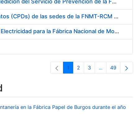
Servicio de Calibración y Verificación Externa de los Equipos de Medición del Servicio de Prevención de la FNMT-RCM
Conexión mediante Fibra Óptica de los Centros de Proceso de Datos (CPDs) de las sedes de la FNMT-RCM de Burgos y Madrid
Contratación de acuerdo marco para el Suministro de Material de Electricidad para la Fábrica Nacional de Moneda y Timbre-Real Casa de la Moneda en su centro de trabajo de Burgos
1
2
3
...
49
Page
Page
Page
Intermediate Pa
Page
d
ontanería en la Fábrica Papel de Burgos durante el año