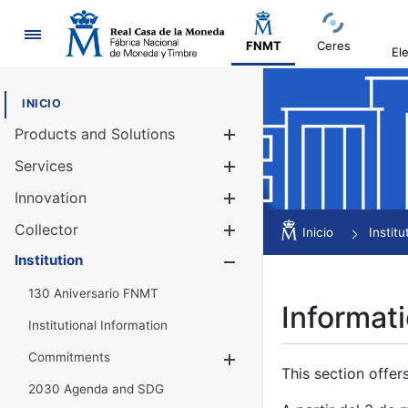
Navigation
FNMT
Ceres
El
INICIO
Products and Solutions
Show/Hide
Services
Show/Hide
Innovation
Show/Hide
Collector
Show/Hide
Inicio
Institu
Institution
Show/Hide
130 Aniversario FNMT
Informati
Institutional Information
Commitments
Show/Hide
This section offer
2030 Agenda and SDG