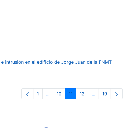
e intrusión en el edificio de Jorge Juan de la FNMT-
1
...
10
11
12
...
19
Page
Intermediate Pages Use TAB to navig
Page
Page
Page
Intermediate Pa
Page