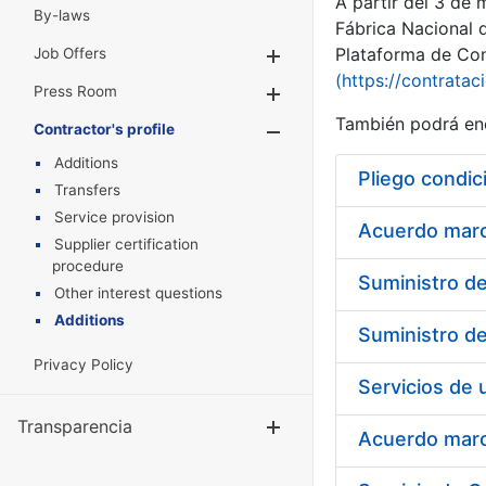
A partir del 3 de
By-laws
Fábrica Nacional 
Plataforma de Cont
Job Offers
Show/Hide
(https://contratac
Press Room
Show/Hide
También podrá enc
Contractor's profile
Show/Hide
Additions
Pliego condic
Transfers
Service provision
Acuerdo marco
Supplier certification
procedure
Other interest questions
Additions
Privacy Policy
Transparencia
Show/Hide
Acuerdo marco