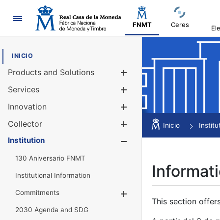
Navigation
FNMT
Ceres
El
INICIO
Products and Solutions
Show/Hide
Services
Show/Hide
Innovation
Show/Hide
Collector
Show/Hide
Inicio
Institu
Institution
Show/Hide
130 Aniversario FNMT
Informati
Institutional Information
Commitments
Show/Hide
This section offer
2030 Agenda and SDG