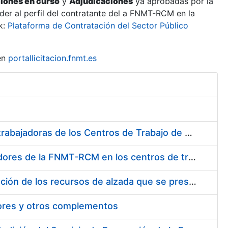
ciones en curso
y
Adjudicaciones
ya aprobadas por la
er al perfil del contratante del a FNMT-RCM en la
k:
Plataforma de Contratación del Sector Público
en
portallicitacion.fnmt.es
Suministro de Protectores Auditivos a medida para las personas trabajadoras de los Centros de Trabajo de Madrid y Burgos
Suministro de gafas graduadas antiproyecciones para los trabajadores de la FNMT-RCM en los centros de trabajo de Madrid y Burgos
Servicios de una empresa externa para el asesoramiento y resolución de los recursos de alzada que se presentan relacionados con procesos de selección para la FNMT-RCM
tores y otros complementos