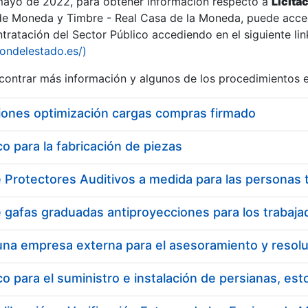
 mayo de 2022, para obtener información respecto a
Licita
de Moneda y Timbre - Real Casa de la Moneda, puede acced
ratación del Sector Público accediendo en el siguiente lin
iondelestado.es/)
ontrar más información y algunos de los procedimientos 
iones optimización cargas compras firmado
 para la fabricación de piezas
 para el suministro e instalación de persianas, es