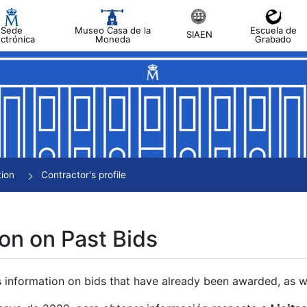
Sede
Museo Casa de la
Escuela de
SIAEN
ectrónica
Moneda
Grabado
tion
Contractor's profile
on on Past Bids
s information on bids that have already been awarded, as we