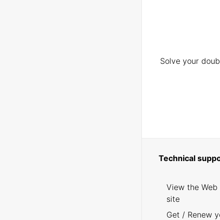
Solve your doubt
Technical suppo
View the Web
site
Get / Renew y