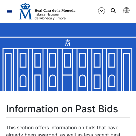
Navigation
Show/Hide
Show/Hide
Show/Hide
Show/Hide
Show/Hide
Information on Past Bids
Show/Hide
This section offers information on bids that have
already been awarded, as well as less recent past