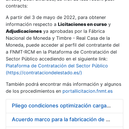
contracts:
Show/Hide
A partir del 3 de mayo de 2022, para obtener
información respecto a
Licitaciones en curso
y
Show/Hide
Adjudicaciones
ya aprobadas por la Fábrica
Show/Hide
Nacional de Moneda y Timbre - Real Casa de la
Moneda, puede acceder al perfil del contratante del
a FNMT-RCM en la Plataforma de Contratación del
Sector Público accediendo en el siguiente link:
Plataforma de Contratación del Sector Público
(https://contrataciondelestado.es/)
También podrá encontrar más información y algunos
de los procedimientos en
portallicitacion.fnmt.es
Pliego condiciones optimización cargas compras firmado
Show/Hide
Acuerdo marco para la fabricación de piezas