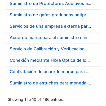
Suministro de Protectores Auditivos a medida para las personas trabajadoras de los Centros de Trabajo de Madrid y Burgos
Suministro de gafas graduadas antiproyecciones para los trabajadores de la FNMT-RCM en los centros de trabajo de Madrid y Burgos
Servicios de una empresa externa para el asesoramiento y resolución de los recursos de alzada que se presentan relacionados con procesos de selección para la FNMT-RCM
Acuerdo marco para el suministro e instalación de persianas, estores y otros complementos
Servicio de Calibración y Verificación Externa de los Equipos de Medición del Servicio de Prevención de la FNMT-RCM
Conexión mediante Fibra Óptica de los Centros de Proceso de Datos (CPDs) de las sedes de la FNMT-RCM de Burgos y Madrid
Contratación de acuerdo marco para el Suministro de Material de Electricidad para la Fábrica Nacional de Moneda y Timbre-Real Casa de la Moneda en su centro de trabajo de Burgos
Suministro de estuches para moneda de 30 €
Showing 1 to 10 of 486 entries.