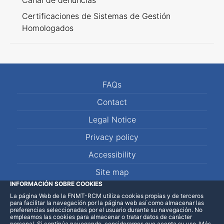
Canal de denuncias
Certificaciones de Sistemas de Gestión
Homologados
FAQs
Contact
Legal Notice
Privacy policy
Accessibility
Site map
INFORMACIÓN SOBRE COOKIES
La página Web de la FNMT-RCM utiliza cookies propias y de terceros
LinkedIn
Facebook
WhatsApp
para facilitar la navegación por la página web así como almacenar las
preferencias seleccionadas por el usuario durante su navegación. No
empleamos las cookies para almacenar o tratar datos de carácter
personal. Si continúa navegando, consideramos que acepta su uso
.
Más