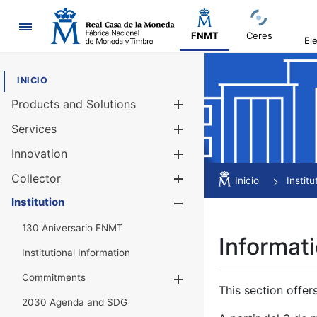
Navigation
FNMT
Ceres
El
INICIO
Products and Solutions
Show/Hide
Services
Show/Hide
Innovation
Show/Hide
Collector
Show/Hide
Inicio
Institu
Institution
Show/Hide
130 Aniversario FNMT
Informati
Institutional Information
Commitments
Show/Hide
This section offer
2030 Agenda and SDG