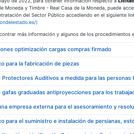
 mayo de 2022, para obtener información respecto a
Licita
de Moneda y Timbre - Real Casa de la Moneda, puede acced
ratación del Sector Público accediendo en el siguiente lin
iondelestado.es/)
ontrar más información y algunos de los procedimientos 
iones optimización cargas compras firmado
 para la fabricación de piezas
 para el suministro e instalación de persianas, es