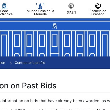
Sede
Museo Casa de la
Escuela de
SIAEN
ectrónica
Moneda
Grabado
tion
Contractor's profile
on on Past Bids
s information on bids that have already been awarded, as we