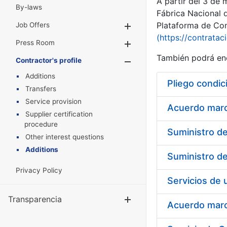
A partir del 3 de
By-laws
Fábrica Nacional 
Plataforma de Cont
Job Offers
Show/Hide
(https://contratac
Press Room
Show/Hide
También podrá enc
Contractor's profile
Show/Hide
Additions
Pliego condic
Transfers
Service provision
Acuerdo marco
Supplier certification
procedure
Other interest questions
Additions
Privacy Policy
Transparencia
Show/Hide
Acuerdo marco