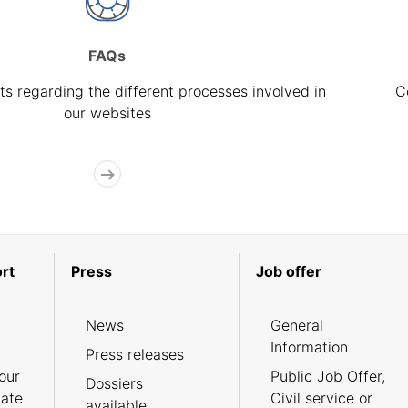
FAQs
s regarding the different processes involved in
C
our websites
rt
Press
Job offer
News
General
Information
Press releases
our
Public Job Offer,
Dossiers
cate
Civil service or
available