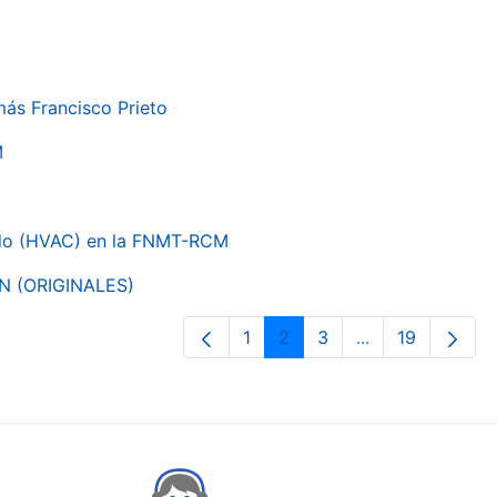
más Francisco Prieto
M
nado (HVAC) en la FNMT-RCM
ON (ORIGINALES)
1
2
3
...
19
Page
Page
Page
Intermediate Pa
Page