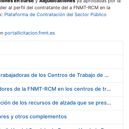
ciones en curso
y
Adjudicaciones
ya aprobadas por la
er al perfil del contratante del a FNMT-RCM en la
k:
Plataforma de Contratación del Sector Público
en
portallicitacion.fnmt.es
Suministro de Protectores Auditivos a medida para las personas trabajadoras de los Centros de Trabajo de Madrid y Burgos
Suministro de gafas graduadas antiproyecciones para los trabajadores de la FNMT-RCM en los centros de trabajo de Madrid y Burgos
Servicios de una empresa externa para el asesoramiento y resolución de los recursos de alzada que se presentan relacionados con procesos de selección para la FNMT-RCM
tores y otros complementos