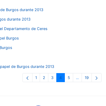
el de Burgos durante 2013
rgos durante 2013
 del Departamento de Ceres
apel Burgos
 Burgos
a papel de Burgos durante 2013
1
2
3
4
5
...
19
Page
Page
Page
Page
Page
Intermediate Pa
Page