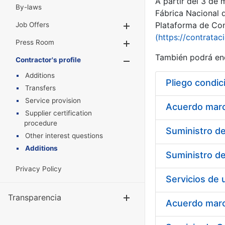
A partir del 3 de
By-laws
Fábrica Nacional 
Plataforma de Cont
Job Offers
Show/Hide
(https://contratac
Press Room
Show/Hide
También podrá enc
Contractor's profile
Show/Hide
Additions
Pliego condic
Transfers
Service provision
Acuerdo marco
Supplier certification
procedure
Other interest questions
Additions
Privacy Policy
Transparencia
Show/Hide
Acuerdo marco