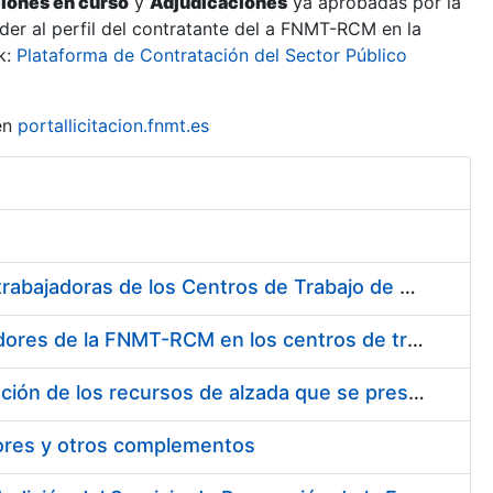
ciones en curso
y
Adjudicaciones
ya aprobadas por la
er al perfil del contratante del a FNMT-RCM en la
k:
Plataforma de Contratación del Sector Público
en
portallicitacion.fnmt.es
Suministro de Protectores Auditivos a medida para las personas trabajadoras de los Centros de Trabajo de Madrid y Burgos
Suministro de gafas graduadas antiproyecciones para los trabajadores de la FNMT-RCM en los centros de trabajo de Madrid y Burgos
Servicios de una empresa externa para el asesoramiento y resolución de los recursos de alzada que se presentan relacionados con procesos de selección para la FNMT-RCM
tores y otros complementos