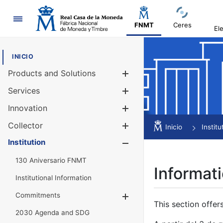
Navigation
FNMT
Ceres
El
INICIO
Products and Solutions
Show/Hide
Services
Show/Hide
Innovation
Show/Hide
Collector
Show/Hide
Inicio
Institu
Institution
Show/Hide
130 Aniversario FNMT
Informati
Institutional Information
Commitments
Show/Hide
This section offer
2030 Agenda and SDG