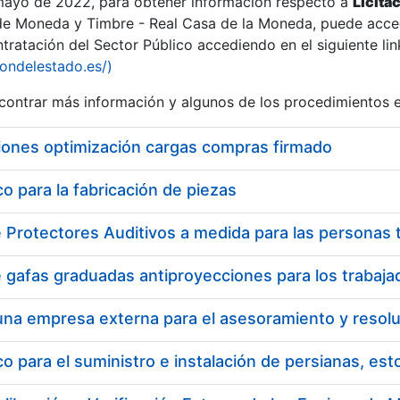
 mayo de 2022, para obtener información respecto a
Licita
de Moneda y Timbre - Real Casa de la Moneda, puede acced
ratación del Sector Público accediendo en el siguiente lin
iondelestado.es/)
ontrar más información y algunos de los procedimientos 
iones optimización cargas compras firmado
 para la fabricación de piezas
 para el suministro e instalación de persianas, es