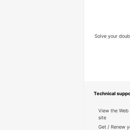
Solve your doubt
Technical suppo
View the Web
site
Get / Renew y