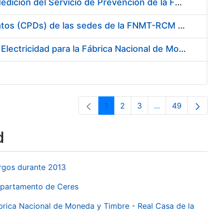
Servicio de Calibración y Verificación Externa de los Equipos de Medición del Servicio de Prevención de la FNMT-RCM
Conexión mediante Fibra Óptica de los Centros de Proceso de Datos (CPDs) de las sedes de la FNMT-RCM de Burgos y Madrid
Contratación de acuerdo marco para el Suministro de Material de Electricidad para la Fábrica Nacional de Moneda y Timbre-Real Casa de la Moneda en su centro de trabajo de Burgos
1
2
3
...
49
Page
Page
Page
Intermediate Pa
Page
d
urgos durante 2013
Departamento de Ceres
ábrica Nacional de Moneda y Timbre - Real Casa de la