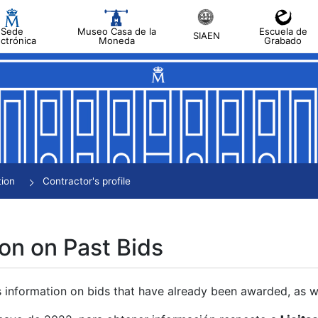
Sede
Museo Casa de la
Escuela de
SIAEN
ectrónica
Moneda
Grabado
tion
Contractor's profile
on on Past Bids
s information on bids that have already been awarded, as we