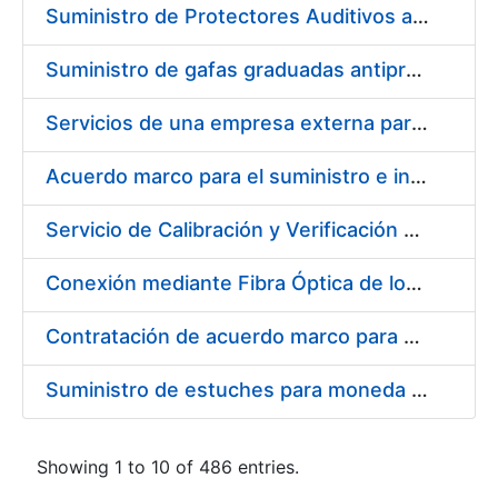
Suministro de Protectores Auditivos a medida para las personas trabajadoras de los Centros de Trabajo de Madrid y Burgos
Suministro de gafas graduadas antiproyecciones para los trabajadores de la FNMT-RCM en los centros de trabajo de Madrid y Burgos
Servicios de una empresa externa para el asesoramiento y resolución de los recursos de alzada que se presentan relacionados con procesos de selección para la FNMT-RCM
Acuerdo marco para el suministro e instalación de persianas, estores y otros complementos
Servicio de Calibración y Verificación Externa de los Equipos de Medición del Servicio de Prevención de la FNMT-RCM
Conexión mediante Fibra Óptica de los Centros de Proceso de Datos (CPDs) de las sedes de la FNMT-RCM de Burgos y Madrid
Contratación de acuerdo marco para el Suministro de Material de Electricidad para la Fábrica Nacional de Moneda y Timbre-Real Casa de la Moneda en su centro de trabajo de Burgos
Suministro de estuches para moneda de 30 €
Showing 1 to 10 of 486 entries.