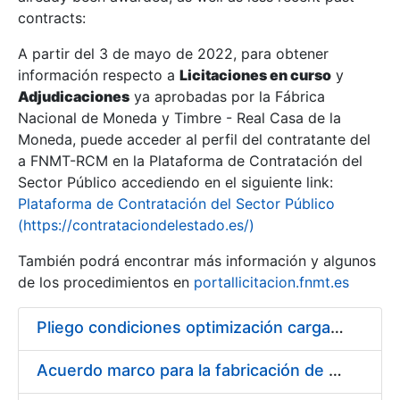
contracts:
Show/Hide
A partir del 3 de mayo de 2022, para obtener
información respecto a
Licitaciones en curso
y
Show/Hide
Adjudicaciones
ya aprobadas por la Fábrica
Show/Hide
Nacional de Moneda y Timbre - Real Casa de la
Moneda, puede acceder al perfil del contratante del
a FNMT-RCM en la Plataforma de Contratación del
Sector Público accediendo en el siguiente link:
Plataforma de Contratación del Sector Público
(https://contrataciondelestado.es/)
También podrá encontrar más información y algunos
de los procedimientos en
portallicitacion.fnmt.es
Pliego condiciones optimización cargas compras firmado
Show/Hide
Acuerdo marco para la fabricación de piezas