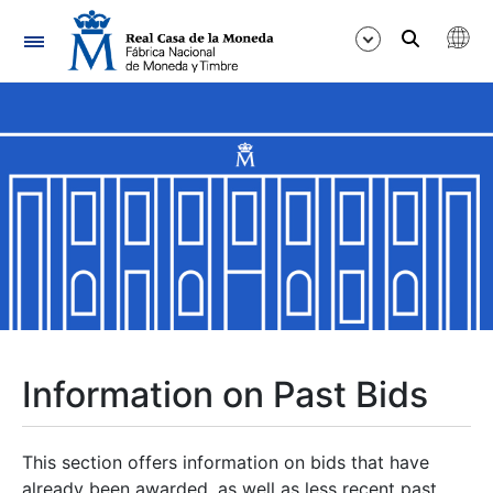
Navigation
Show/Hide
Show/Hide
Show/Hide
Show/Hide
Show/Hide
Information on Past Bids
Show/Hide
This section offers information on bids that have
already been awarded, as well as less recent past