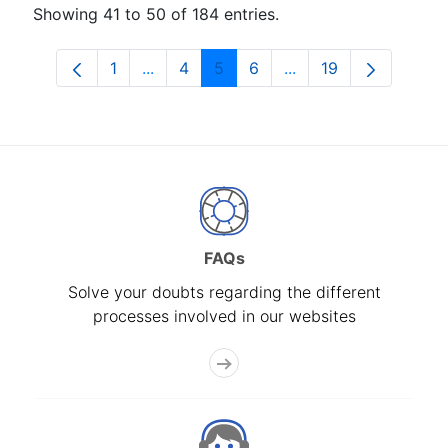
Showing 41 to 50 of 184 entries.
1
...
4
5
6
...
19
Page
Intermediate Pages Use TAB to navigat
Page
Page
Page
Intermediate Pages U
Page
FAQs
Solve your doubts regarding the different
processes involved in our websites