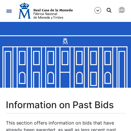
Navigation
Show/Hide
Show/Hide
Show/Hide
Show/Hide
Show/Hide
Information on Past Bids
Show/Hide
This section offers information on bids that have
already been awarded, as well as less recent past