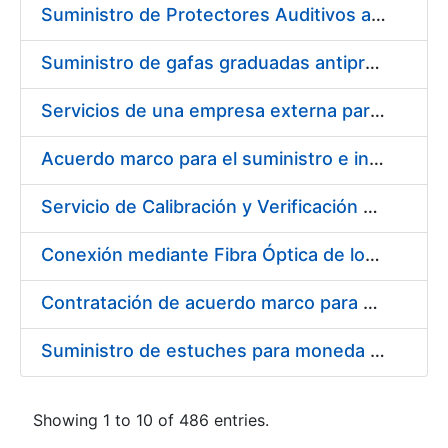
Suministro de Protectores Auditivos a medida para las personas trabajadoras de los Centros de Trabajo de Madrid y Burgos
Suministro de gafas graduadas antiproyecciones para los trabajadores de la FNMT-RCM en los centros de trabajo de Madrid y Burgos
Servicios de una empresa externa para el asesoramiento y resolución de los recursos de alzada que se presentan relacionados con procesos de selección para la FNMT-RCM
Acuerdo marco para el suministro e instalación de persianas, estores y otros complementos
Servicio de Calibración y Verificación Externa de los Equipos de Medición del Servicio de Prevención de la FNMT-RCM
Conexión mediante Fibra Óptica de los Centros de Proceso de Datos (CPDs) de las sedes de la FNMT-RCM de Burgos y Madrid
Contratación de acuerdo marco para el Suministro de Material de Electricidad para la Fábrica Nacional de Moneda y Timbre-Real Casa de la Moneda en su centro de trabajo de Burgos
Suministro de estuches para moneda de 30 €
Showing 1 to 10 of 486 entries.