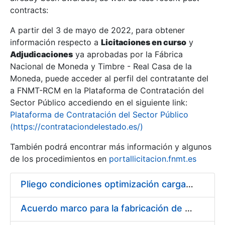
contracts:
Show/Hide
A partir del 3 de mayo de 2022, para obtener
información respecto a
Licitaciones en curso
y
Show/Hide
Adjudicaciones
ya aprobadas por la Fábrica
Show/Hide
Nacional de Moneda y Timbre - Real Casa de la
Moneda, puede acceder al perfil del contratante del
a FNMT-RCM en la Plataforma de Contratación del
Sector Público accediendo en el siguiente link:
Plataforma de Contratación del Sector Público
(https://contrataciondelestado.es/)
También podrá encontrar más información y algunos
de los procedimientos en
portallicitacion.fnmt.es
Pliego condiciones optimización cargas compras firmado
Show/Hide
Acuerdo marco para la fabricación de piezas