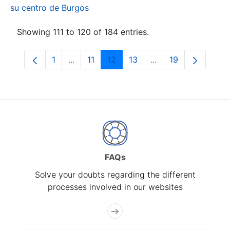
su centro de Burgos
Showing 111 to 120 of 184 entries.
1
...
11
12
13
...
19
Page
Intermediate Pages Use TAB to navigate.
Page
Page
Page
Intermediate Pages
Page
FAQs
Solve your doubts regarding the different
processes involved in our websites