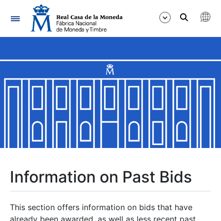
Navigation
Show/Hide
Show/Hide
Show/Hide
Show/Hide
Show/Hide
Information on Past Bids
Show/Hide
This section offers information on bids that have
already been awarded, as well as less recent past