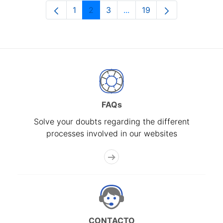
1
2
3
...
19
Page
Page
Page
Intermediate Pages Use T
Page
FAQs
Solve your doubts regarding the different
processes involved in our websites
CONTACTO