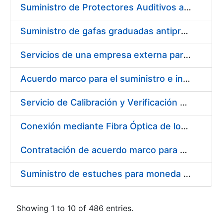
Suministro de Protectores Auditivos a medida para las personas trabajadoras de los Centros de Trabajo de Madrid y Burgos
Suministro de gafas graduadas antiproyecciones para los trabajadores de la FNMT-RCM en los centros de trabajo de Madrid y Burgos
Servicios de una empresa externa para el asesoramiento y resolución de los recursos de alzada que se presentan relacionados con procesos de selección para la FNMT-RCM
Acuerdo marco para el suministro e instalación de persianas, estores y otros complementos
Servicio de Calibración y Verificación Externa de los Equipos de Medición del Servicio de Prevención de la FNMT-RCM
Conexión mediante Fibra Óptica de los Centros de Proceso de Datos (CPDs) de las sedes de la FNMT-RCM de Burgos y Madrid
Contratación de acuerdo marco para el Suministro de Material de Electricidad para la Fábrica Nacional de Moneda y Timbre-Real Casa de la Moneda en su centro de trabajo de Burgos
Suministro de estuches para moneda de 30 €
Showing 1 to 10 of 486 entries.