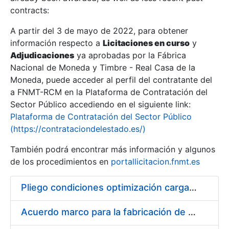
contracts:
Show/Hide
A partir del 3 de mayo de 2022, para obtener
información respecto a
Licitaciones en curso
y
Show/Hide
Adjudicaciones
ya aprobadas por la Fábrica
Show/Hide
Nacional de Moneda y Timbre - Real Casa de la
Moneda, puede acceder al perfil del contratante del
a FNMT-RCM en la Plataforma de Contratación del
Sector Público accediendo en el siguiente link:
Plataforma de Contratación del Sector Público
(https://contrataciondelestado.es/)
También podrá encontrar más información y algunos
de los procedimientos en
portallicitacion.fnmt.es
Pliego condiciones optimización cargas compras firmado
Show/Hide
Acuerdo marco para la fabricación de piezas