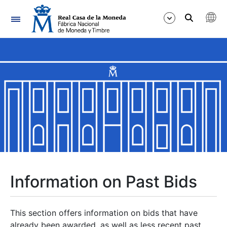
Navigation
Show/Hide
Show/Hide
Show/Hide
Show/Hide
Show/Hide
Information on Past Bids
Show/Hide
This section offers information on bids that have
already been awarded, as well as less recent past