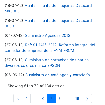
(18-07-12)
Mantenimiento de máquinas Datacard
MX6000
(18-07-12)
Mantenimiento de máquinas Datacard
9000
(04-07-12)
Suministro Agendas 2013
(27-06-12)
Ref: 01-1416-2012, Reforma integral del
comedor de empresa de la FNMT-RCM
(27-06-12)
Suministro de cartuchos de tinta en
diversos colores marca EPSON
(06-06-12)
Suministro de catálogos y cartelería
Showing 61 to 70 of 184 entries.
1
...
6
7
8
...
19
Page
Intermediate Pages Use TAB to navigat
Page
Page
Page
Intermediate Pages U
Page