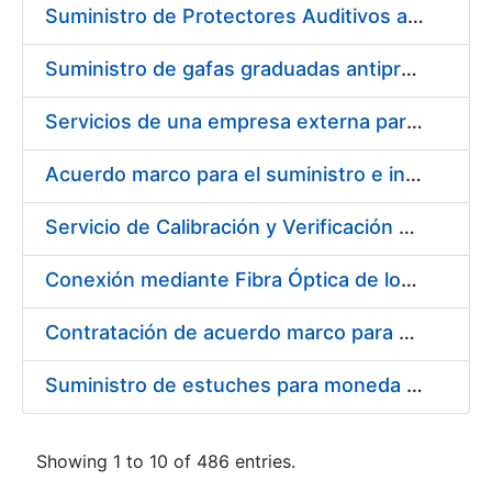
Suministro de Protectores Auditivos a medida para las personas trabajadoras de los Centros de Trabajo de Madrid y Burgos
Suministro de gafas graduadas antiproyecciones para los trabajadores de la FNMT-RCM en los centros de trabajo de Madrid y Burgos
Servicios de una empresa externa para el asesoramiento y resolución de los recursos de alzada que se presentan relacionados con procesos de selección para la FNMT-RCM
Acuerdo marco para el suministro e instalación de persianas, estores y otros complementos
Servicio de Calibración y Verificación Externa de los Equipos de Medición del Servicio de Prevención de la FNMT-RCM
Conexión mediante Fibra Óptica de los Centros de Proceso de Datos (CPDs) de las sedes de la FNMT-RCM de Burgos y Madrid
Contratación de acuerdo marco para el Suministro de Material de Electricidad para la Fábrica Nacional de Moneda y Timbre-Real Casa de la Moneda en su centro de trabajo de Burgos
Suministro de estuches para moneda de 30 €
Showing 1 to 10 of 486 entries.