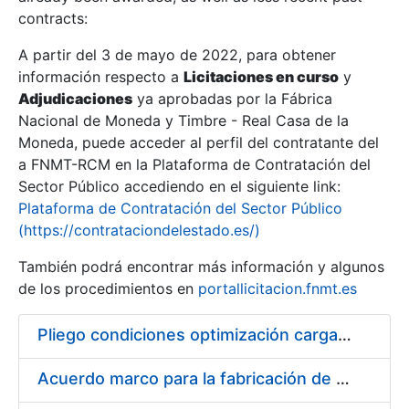
contracts:
Show/Hide
A partir del 3 de mayo de 2022, para obtener
información respecto a
Licitaciones en curso
y
Show/Hide
Adjudicaciones
ya aprobadas por la Fábrica
Show/Hide
Nacional de Moneda y Timbre - Real Casa de la
Moneda, puede acceder al perfil del contratante del
a FNMT-RCM en la Plataforma de Contratación del
Sector Público accediendo en el siguiente link:
Plataforma de Contratación del Sector Público
(https://contrataciondelestado.es/)
También podrá encontrar más información y algunos
de los procedimientos en
portallicitacion.fnmt.es
Pliego condiciones optimización cargas compras firmado
Show/Hide
Acuerdo marco para la fabricación de piezas