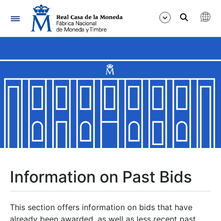
Navigation
Show/Hide
Show/Hide
Show/Hide
Show/Hide
Show/Hide
Information on Past Bids
Show/Hide
This section offers information on bids that have
already been awarded, as well as less recent past