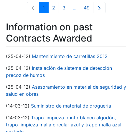
1
2
3
...
49
Page
Page
Page
Intermediate Pages Use T
Page
Information on past
Contracts Awarded
(25-04-12)
Mantenimiento de carretillas 2012
(25-04-12)
Instalación de sistema de detección
precoz de humos
(25-04-12)
Asesoramiento en material de seguridad y
salud en obras
(14-03-12)
Suministro de material de droguería
(14-03-12)
Trapo limpieza punto blanco algodón,
trapo limpieza malla circular azul y trapo malla azul
cortado