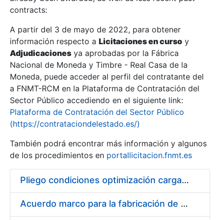
contracts:
Show/Hide
A partir del 3 de mayo de 2022, para obtener
información respecto a
Licitaciones en curso
y
Show/Hide
Adjudicaciones
ya aprobadas por la Fábrica
Show/Hide
Nacional de Moneda y Timbre - Real Casa de la
Moneda, puede acceder al perfil del contratante del
a FNMT-RCM en la Plataforma de Contratación del
Sector Público accediendo en el siguiente link:
Plataforma de Contratación del Sector Público
(https://contrataciondelestado.es/)
También podrá encontrar más información y algunos
de los procedimientos en
portallicitacion.fnmt.es
Pliego condiciones optimización cargas compras firmado
Show/Hide
Acuerdo marco para la fabricación de piezas