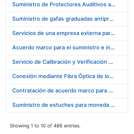
Suministro de Protectores Auditivos a medida para las personas trabajadoras de los Centros de Trabajo de Madrid y Burgos
Suministro de gafas graduadas antiproyecciones para los trabajadores de la FNMT-RCM en los centros de trabajo de Madrid y Burgos
Servicios de una empresa externa para el asesoramiento y resolución de los recursos de alzada que se presentan relacionados con procesos de selección para la FNMT-RCM
Acuerdo marco para el suministro e instalación de persianas, estores y otros complementos
Servicio de Calibración y Verificación Externa de los Equipos de Medición del Servicio de Prevención de la FNMT-RCM
Conexión mediante Fibra Óptica de los Centros de Proceso de Datos (CPDs) de las sedes de la FNMT-RCM de Burgos y Madrid
Contratación de acuerdo marco para el Suministro de Material de Electricidad para la Fábrica Nacional de Moneda y Timbre-Real Casa de la Moneda en su centro de trabajo de Burgos
Suministro de estuches para moneda de 30 €
Showing 1 to 10 of 486 entries.