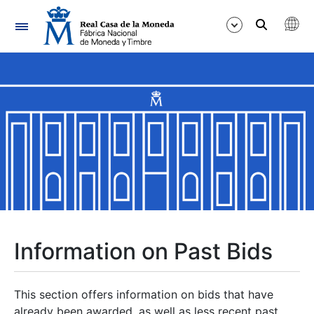
Navigation
Show/Hide
Show/Hide
Show/Hide
Show/Hide
Show/Hide
Information on Past Bids
Show/Hide
This section offers information on bids that have
already been awarded, as well as less recent past