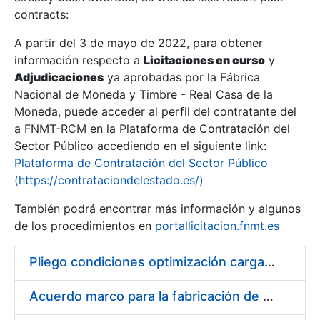
contracts:
Show/Hide
A partir del 3 de mayo de 2022, para obtener
información respecto a
Licitaciones en curso
y
Show/Hide
Adjudicaciones
ya aprobadas por la Fábrica
Show/Hide
Nacional de Moneda y Timbre - Real Casa de la
Moneda, puede acceder al perfil del contratante del
a FNMT-RCM en la Plataforma de Contratación del
Sector Público accediendo en el siguiente link:
Plataforma de Contratación del Sector Público
(https://contrataciondelestado.es/)
También podrá encontrar más información y algunos
de los procedimientos en
portallicitacion.fnmt.es
Pliego condiciones optimización cargas compras firmado
Show/Hide
Acuerdo marco para la fabricación de piezas