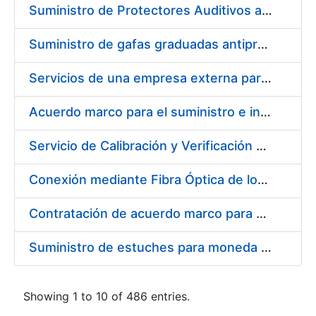
Suministro de Protectores Auditivos a medida para las personas trabajadoras de los Centros de Trabajo de Madrid y Burgos
Suministro de gafas graduadas antiproyecciones para los trabajadores de la FNMT-RCM en los centros de trabajo de Madrid y Burgos
Servicios de una empresa externa para el asesoramiento y resolución de los recursos de alzada que se presentan relacionados con procesos de selección para la FNMT-RCM
Acuerdo marco para el suministro e instalación de persianas, estores y otros complementos
Servicio de Calibración y Verificación Externa de los Equipos de Medición del Servicio de Prevención de la FNMT-RCM
Conexión mediante Fibra Óptica de los Centros de Proceso de Datos (CPDs) de las sedes de la FNMT-RCM de Burgos y Madrid
Contratación de acuerdo marco para el Suministro de Material de Electricidad para la Fábrica Nacional de Moneda y Timbre-Real Casa de la Moneda en su centro de trabajo de Burgos
Suministro de estuches para moneda de 30 €
Showing 1 to 10 of 486 entries.