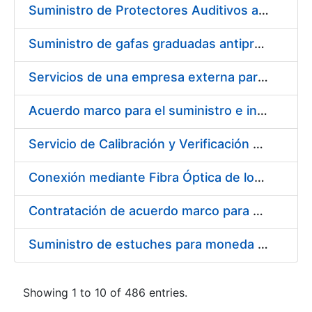
Suministro de Protectores Auditivos a medida para las personas trabajadoras de los Centros de Trabajo de Madrid y Burgos
Suministro de gafas graduadas antiproyecciones para los trabajadores de la FNMT-RCM en los centros de trabajo de Madrid y Burgos
Servicios de una empresa externa para el asesoramiento y resolución de los recursos de alzada que se presentan relacionados con procesos de selección para la FNMT-RCM
Acuerdo marco para el suministro e instalación de persianas, estores y otros complementos
Servicio de Calibración y Verificación Externa de los Equipos de Medición del Servicio de Prevención de la FNMT-RCM
Conexión mediante Fibra Óptica de los Centros de Proceso de Datos (CPDs) de las sedes de la FNMT-RCM de Burgos y Madrid
Contratación de acuerdo marco para el Suministro de Material de Electricidad para la Fábrica Nacional de Moneda y Timbre-Real Casa de la Moneda en su centro de trabajo de Burgos
Suministro de estuches para moneda de 30 €
Showing 1 to 10 of 486 entries.