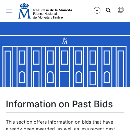
Navigation
Show/Hide
Show/Hide
Show/Hide
Show/Hide
Show/Hide
Information on Past Bids
Show/Hide
This section offers information on bids that have
already been awarded, as well as less recent past