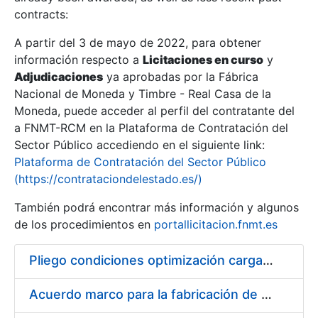
contracts:
Show/Hide
A partir del 3 de mayo de 2022, para obtener
información respecto a
Licitaciones en curso
y
Show/Hide
Adjudicaciones
ya aprobadas por la Fábrica
Show/Hide
Nacional de Moneda y Timbre - Real Casa de la
Moneda, puede acceder al perfil del contratante del
a FNMT-RCM en la Plataforma de Contratación del
Sector Público accediendo en el siguiente link:
Plataforma de Contratación del Sector Público
(https://contrataciondelestado.es/)
También podrá encontrar más información y algunos
de los procedimientos en
portallicitacion.fnmt.es
Pliego condiciones optimización cargas compras firmado
Show/Hide
Acuerdo marco para la fabricación de piezas