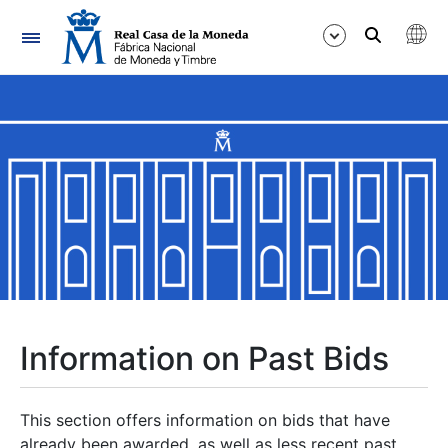
Navigation
Show/Hide
Show/Hide
Show/Hide
Show/Hide
Show/Hide
Information on Past Bids
Show/Hide
This section offers information on bids that have
already been awarded, as well as less recent past