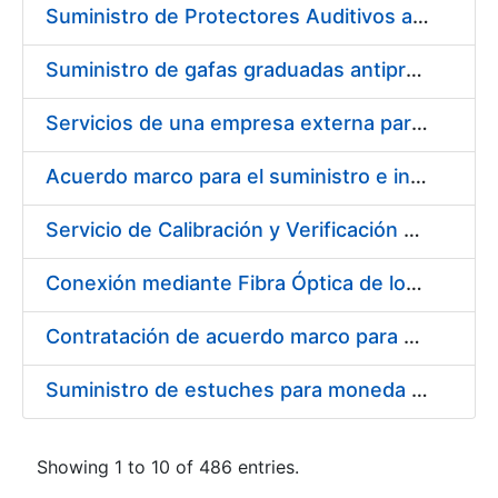
Suministro de Protectores Auditivos a medida para las personas trabajadoras de los Centros de Trabajo de Madrid y Burgos
Suministro de gafas graduadas antiproyecciones para los trabajadores de la FNMT-RCM en los centros de trabajo de Madrid y Burgos
Servicios de una empresa externa para el asesoramiento y resolución de los recursos de alzada que se presentan relacionados con procesos de selección para la FNMT-RCM
Acuerdo marco para el suministro e instalación de persianas, estores y otros complementos
Servicio de Calibración y Verificación Externa de los Equipos de Medición del Servicio de Prevención de la FNMT-RCM
Conexión mediante Fibra Óptica de los Centros de Proceso de Datos (CPDs) de las sedes de la FNMT-RCM de Burgos y Madrid
Contratación de acuerdo marco para el Suministro de Material de Electricidad para la Fábrica Nacional de Moneda y Timbre-Real Casa de la Moneda en su centro de trabajo de Burgos
Suministro de estuches para moneda de 30 €
Showing 1 to 10 of 486 entries.