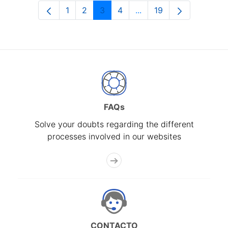
1
2
3
4
...
19
Page
Page
Page
Page
Intermediate Pages Use
Page
FAQs
Solve your doubts regarding the different
processes involved in our websites
CONTACTO