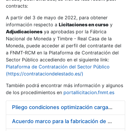
contracts:
Show/Hide
A partir del 3 de mayo de 2022, para obtener
información respecto a
Licitaciones en curso
y
Show/Hide
Adjudicaciones
ya aprobadas por la Fábrica
Show/Hide
Nacional de Moneda y Timbre - Real Casa de la
Moneda, puede acceder al perfil del contratante del
a FNMT-RCM en la Plataforma de Contratación del
Sector Público accediendo en el siguiente link:
Plataforma de Contratación del Sector Público
(https://contrataciondelestado.es/)
También podrá encontrar más información y algunos
de los procedimientos en
portallicitacion.fnmt.es
Pliego condiciones optimización cargas compras firmado
Show/Hide
Acuerdo marco para la fabricación de piezas