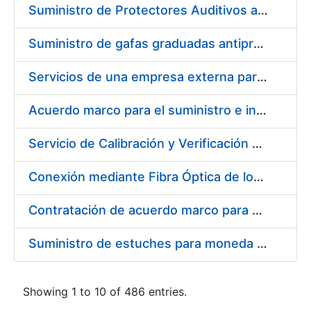
Suministro de Protectores Auditivos a medida para las personas trabajadoras de los Centros de Trabajo de Madrid y Burgos
Suministro de gafas graduadas antiproyecciones para los trabajadores de la FNMT-RCM en los centros de trabajo de Madrid y Burgos
Servicios de una empresa externa para el asesoramiento y resolución de los recursos de alzada que se presentan relacionados con procesos de selección para la FNMT-RCM
Acuerdo marco para el suministro e instalación de persianas, estores y otros complementos
Servicio de Calibración y Verificación Externa de los Equipos de Medición del Servicio de Prevención de la FNMT-RCM
Conexión mediante Fibra Óptica de los Centros de Proceso de Datos (CPDs) de las sedes de la FNMT-RCM de Burgos y Madrid
Contratación de acuerdo marco para el Suministro de Material de Electricidad para la Fábrica Nacional de Moneda y Timbre-Real Casa de la Moneda en su centro de trabajo de Burgos
Suministro de estuches para moneda de 30 €
Showing 1 to 10 of 486 entries.