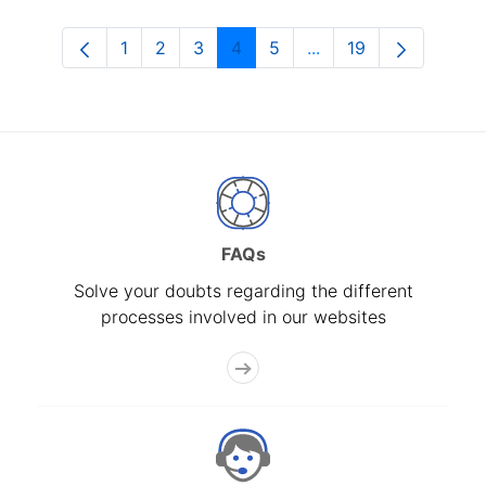
1
2
3
4
5
...
19
Page
Page
Page
Page
Page
Intermediate Pages U
Page
FAQs
Solve your doubts regarding the different
processes involved in our websites