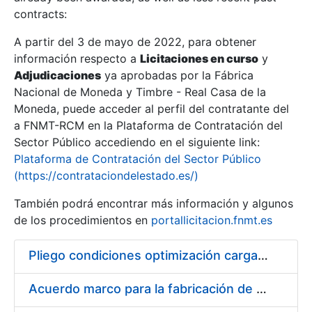
contracts:
Show/Hide
A partir del 3 de mayo de 2022, para obtener
información respecto a
Licitaciones en curso
y
Show/Hide
Adjudicaciones
ya aprobadas por la Fábrica
Show/Hide
Nacional de Moneda y Timbre - Real Casa de la
Moneda, puede acceder al perfil del contratante del
a FNMT-RCM en la Plataforma de Contratación del
Sector Público accediendo en el siguiente link:
Plataforma de Contratación del Sector Público
(https://contrataciondelestado.es/)
También podrá encontrar más información y algunos
de los procedimientos en
portallicitacion.fnmt.es
Pliego condiciones optimización cargas compras firmado
Show/Hide
Acuerdo marco para la fabricación de piezas