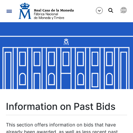
Navigation
Show/Hide
Show/Hide
Show/Hide
Show/Hide
Show/Hide
Information on Past Bids
Show/Hide
This section offers information on bids that have
already been awarded, as well as less recent past