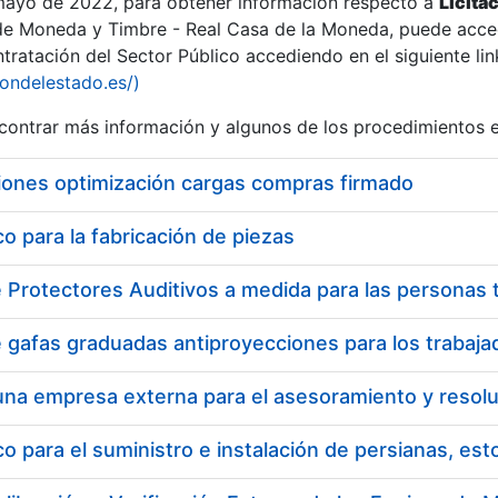
 mayo de 2022, para obtener información respecto a
Licita
de Moneda y Timbre - Real Casa de la Moneda, puede acced
ratación del Sector Público accediendo en el siguiente lin
iondelestado.es/)
ontrar más información y algunos de los procedimientos 
iones optimización cargas compras firmado
 para la fabricación de piezas
 para el suministro e instalación de persianas, es