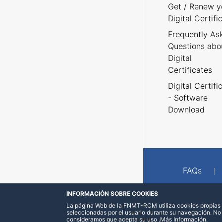
Get / Renew y
Digital Certifi
Frequently As
Questions abo
Digital
Certificates
Digital Certifi
- Software
Download
FAQs
INFORMACIÓN SOBRE COOKIES
La página Web de la FNMT-RCM utiliza cookies propias y
seleccionadas por el usuario durante su navegación. No
consideramos que acepta su uso
.
Más Información
.