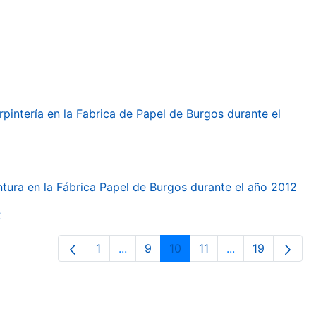
arpintería en la Fabrica de Papel de Burgos durante el
intura en la Fábrica Papel de Burgos durante el año 2012
2
1
...
9
10
11
...
19
Page
Intermediate Pages Use TAB to navi
Page
Page
Page
Intermediate Pa
Page