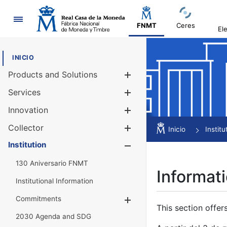
Navigation
FNMT
Ceres
El
INICIO
Products and Solutions
Show/Hide
Services
Show/Hide
Innovation
Show/Hide
Collector
Show/Hide
Inicio
Institu
Institution
Show/Hide
130 Aniversario FNMT
Informati
Institutional Information
Commitments
Show/Hide
This section offer
2030 Agenda and SDG