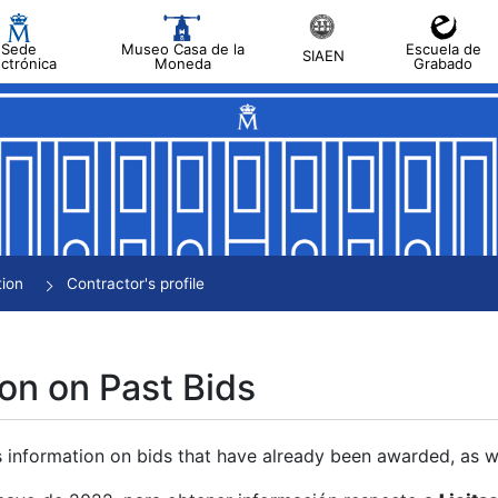
Sede
Museo Casa de la
Escuela de
SIAEN
ectrónica
Moneda
Grabado
tion
Contractor's profile
on on Past Bids
s information on bids that have already been awarded, as we