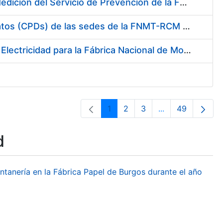
Servicio de Calibración y Verificación Externa de los Equipos de Medición del Servicio de Prevención de la FNMT-RCM
Conexión mediante Fibra Óptica de los Centros de Proceso de Datos (CPDs) de las sedes de la FNMT-RCM de Burgos y Madrid
Contratación de acuerdo marco para el Suministro de Material de Electricidad para la Fábrica Nacional de Moneda y Timbre-Real Casa de la Moneda en su centro de trabajo de Burgos
1
2
3
...
49
Page
Page
Page
Intermediate Pa
Page
d
ontanería en la Fábrica Papel de Burgos durante el año