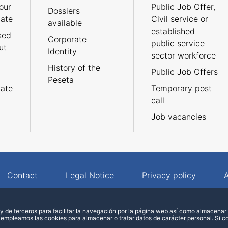
our
Public Job Offer,
Dossiers
cate
Civil service or
available
established
ked
Corporate
public service
ut
Identity
sector workforce
History of the
Public Job Offers
Peseta
cate
Temporary post
call
Job vacancies
Contact
Legal Notice
Privacy policy
A
 de terceros para facilitar la navegación por la página web así como almacenar 
 empleamos las cookies para almacenar o tratar datos de carácter personal. Si 