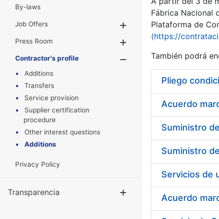
A partir del 3 de
By-laws
Fábrica Nacional 
Plataforma de Cont
Job Offers
Show/Hide
(https://contratac
Press Room
Show/Hide
También podrá enc
Contractor's profile
Show/Hide
Additions
Pliego condic
Transfers
Service provision
Acuerdo marco
Supplier certification
procedure
Other interest questions
Additions
Privacy Policy
Transparencia
Show/Hide
Acuerdo marco