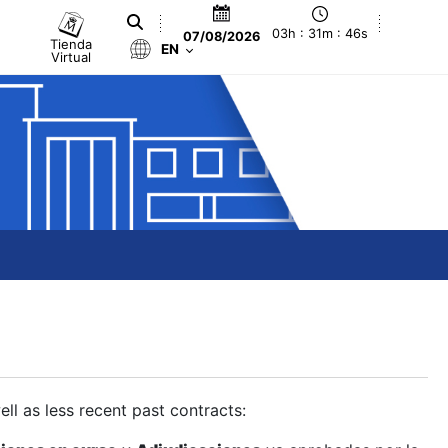
03h : 31m : 47s
07/08/2026
Tienda
EN
Virtual
ll as less recent past contracts: