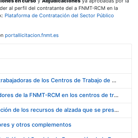
ciones en curso
y
Adjudicaciones
ya aprobadas por la
er al perfil del contratante del a FNMT-RCM en la
k:
Plataforma de Contratación del Sector Público
en
portallicitacion.fnmt.es
Suministro de Protectores Auditivos a medida para las personas trabajadoras de los Centros de Trabajo de Madrid y Burgos
Suministro de gafas graduadas antiproyecciones para los trabajadores de la FNMT-RCM en los centros de trabajo de Madrid y Burgos
Servicios de una empresa externa para el asesoramiento y resolución de los recursos de alzada que se presentan relacionados con procesos de selección para la FNMT-RCM
tores y otros complementos