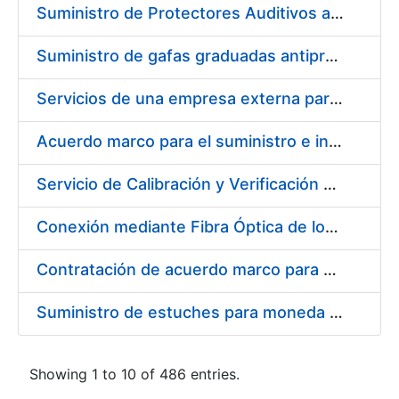
Suministro de Protectores Auditivos a medida para las personas trabajadoras de los Centros de Trabajo de Madrid y Burgos
Suministro de gafas graduadas antiproyecciones para los trabajadores de la FNMT-RCM en los centros de trabajo de Madrid y Burgos
Servicios de una empresa externa para el asesoramiento y resolución de los recursos de alzada que se presentan relacionados con procesos de selección para la FNMT-RCM
Acuerdo marco para el suministro e instalación de persianas, estores y otros complementos
Servicio de Calibración y Verificación Externa de los Equipos de Medición del Servicio de Prevención de la FNMT-RCM
Conexión mediante Fibra Óptica de los Centros de Proceso de Datos (CPDs) de las sedes de la FNMT-RCM de Burgos y Madrid
Contratación de acuerdo marco para el Suministro de Material de Electricidad para la Fábrica Nacional de Moneda y Timbre-Real Casa de la Moneda en su centro de trabajo de Burgos
Suministro de estuches para moneda de 30 €
Showing 1 to 10 of 486 entries.