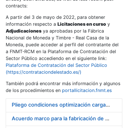
contracts:
Show/Hide
A partir del 3 de mayo de 2022, para obtener
información respecto a
Licitaciones en curso
y
Show/Hide
Adjudicaciones
ya aprobadas por la Fábrica
Show/Hide
Nacional de Moneda y Timbre - Real Casa de la
Moneda, puede acceder al perfil del contratante del
a FNMT-RCM en la Plataforma de Contratación del
Sector Público accediendo en el siguiente link:
Plataforma de Contratación del Sector Público
(https://contrataciondelestado.es/)
También podrá encontrar más información y algunos
de los procedimientos en
portallicitacion.fnmt.es
Pliego condiciones optimización cargas compras firmado
Show/Hide
Acuerdo marco para la fabricación de piezas