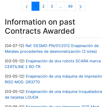
1
2
3
...
49
Page
Page
Page
Intermediate Pages Use T
Page
Information on past
Contracts Awarded
(04-07-12)
Ref. DESMO-PN/01/2012 Enajenación de
Metales procedentes de desmonetización (3 lotes)
(03-05-12)
Enajenación de dos robots SCARA marca
CERTILINE 2 RO-TR
(03-05-12)
Enajenación de una máquina de impresión
RISO MOD. GR3770
(03-05-12)
Enajenación de una máquina troqueladora
de tarjetas LOUDA
(03-05-12)
Enajenación de una impresora OCE Mod.