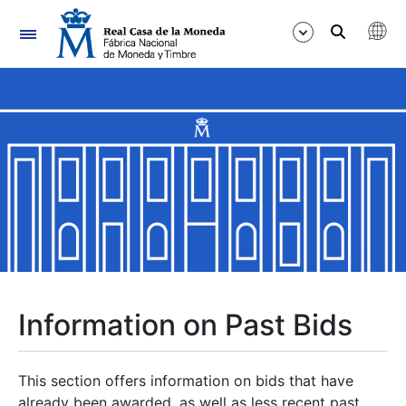
Navigation
Show/Hide
Show/Hide
Show/Hide
Show/Hide
Show/Hide
Information on Past Bids
Show/Hide
This section offers information on bids that have
already been awarded, as well as less recent past