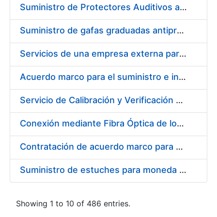
Suministro de Protectores Auditivos a medida para las personas trabajadoras de los Centros de Trabajo de Madrid y Burgos
Suministro de gafas graduadas antiproyecciones para los trabajadores de la FNMT-RCM en los centros de trabajo de Madrid y Burgos
Servicios de una empresa externa para el asesoramiento y resolución de los recursos de alzada que se presentan relacionados con procesos de selección para la FNMT-RCM
Acuerdo marco para el suministro e instalación de persianas, estores y otros complementos
Servicio de Calibración y Verificación Externa de los Equipos de Medición del Servicio de Prevención de la FNMT-RCM
Conexión mediante Fibra Óptica de los Centros de Proceso de Datos (CPDs) de las sedes de la FNMT-RCM de Burgos y Madrid
Contratación de acuerdo marco para el Suministro de Material de Electricidad para la Fábrica Nacional de Moneda y Timbre-Real Casa de la Moneda en su centro de trabajo de Burgos
Suministro de estuches para moneda de 30 €
Showing 1 to 10 of 486 entries.