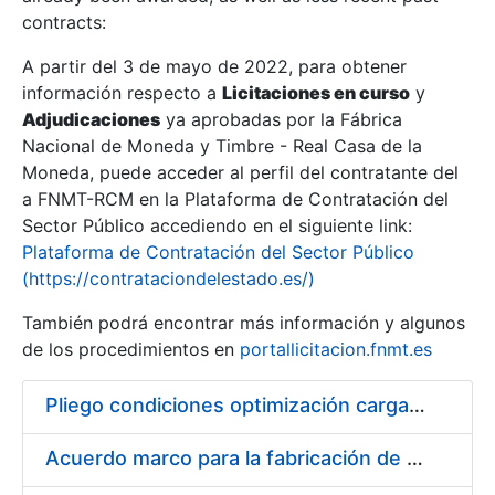
contracts:
Show/Hide
A partir del 3 de mayo de 2022, para obtener
información respecto a
Licitaciones en curso
y
Show/Hide
Adjudicaciones
ya aprobadas por la Fábrica
Show/Hide
Nacional de Moneda y Timbre - Real Casa de la
Moneda, puede acceder al perfil del contratante del
a FNMT-RCM en la Plataforma de Contratación del
Sector Público accediendo en el siguiente link:
Plataforma de Contratación del Sector Público
(https://contrataciondelestado.es/)
También podrá encontrar más información y algunos
de los procedimientos en
portallicitacion.fnmt.es
Pliego condiciones optimización cargas compras firmado
Show/Hide
Acuerdo marco para la fabricación de piezas