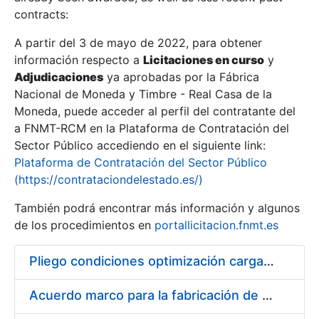
contracts:
Show/Hide
A partir del 3 de mayo de 2022, para obtener
información respecto a
Licitaciones en curso
y
Show/Hide
Adjudicaciones
ya aprobadas por la Fábrica
Show/Hide
Nacional de Moneda y Timbre - Real Casa de la
Moneda, puede acceder al perfil del contratante del
a FNMT-RCM en la Plataforma de Contratación del
Sector Público accediendo en el siguiente link:
Plataforma de Contratación del Sector Público
(https://contrataciondelestado.es/)
También podrá encontrar más información y algunos
de los procedimientos en
portallicitacion.fnmt.es
Pliego condiciones optimización cargas compras firmado
Show/Hide
Acuerdo marco para la fabricación de piezas