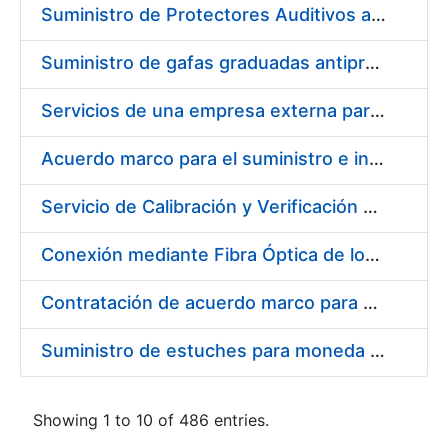
Suministro de Protectores Auditivos a medida para las personas trabajadoras de los Centros de Trabajo de Madrid y Burgos
Suministro de gafas graduadas antiproyecciones para los trabajadores de la FNMT-RCM en los centros de trabajo de Madrid y Burgos
Servicios de una empresa externa para el asesoramiento y resolución de los recursos de alzada que se presentan relacionados con procesos de selección para la FNMT-RCM
Acuerdo marco para el suministro e instalación de persianas, estores y otros complementos
Servicio de Calibración y Verificación Externa de los Equipos de Medición del Servicio de Prevención de la FNMT-RCM
Conexión mediante Fibra Óptica de los Centros de Proceso de Datos (CPDs) de las sedes de la FNMT-RCM de Burgos y Madrid
Contratación de acuerdo marco para el Suministro de Material de Electricidad para la Fábrica Nacional de Moneda y Timbre-Real Casa de la Moneda en su centro de trabajo de Burgos
Suministro de estuches para moneda de 30 €
Showing 1 to 10 of 486 entries.