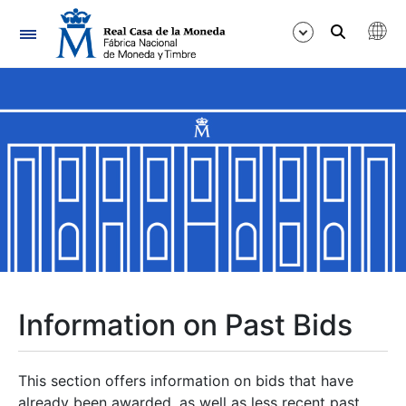
Navigation
Show/Hide
Show/Hide
Show/Hide
Show/Hide
Show/Hide
Information on Past Bids
Show/Hide
This section offers information on bids that have
already been awarded, as well as less recent past