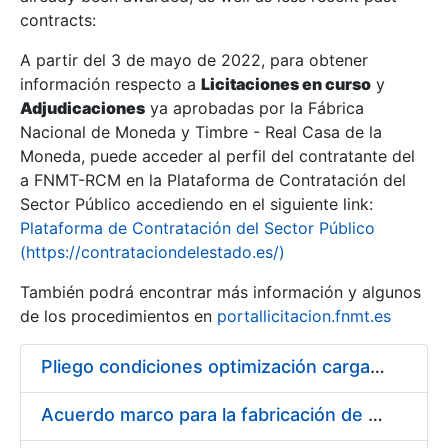
contracts:
Show/Hide
A partir del 3 de mayo de 2022, para obtener
información respecto a
Licitaciones en curso
y
Show/Hide
Adjudicaciones
ya aprobadas por la Fábrica
Show/Hide
Nacional de Moneda y Timbre - Real Casa de la
Moneda, puede acceder al perfil del contratante del
a FNMT-RCM en la Plataforma de Contratación del
Sector Público accediendo en el siguiente link:
Plataforma de Contratación del Sector Público
(https://contrataciondelestado.es/)
También podrá encontrar más información y algunos
de los procedimientos en
portallicitacion.fnmt.es
Pliego condiciones optimización cargas compras firmado
Show/Hide
Acuerdo marco para la fabricación de piezas