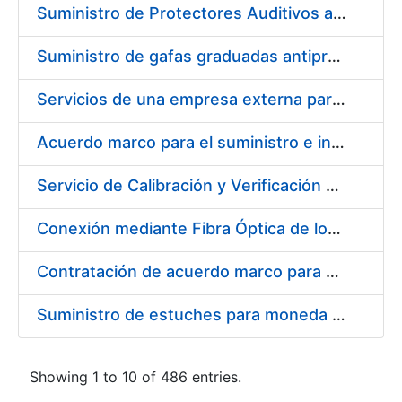
Suministro de Protectores Auditivos a medida para las personas trabajadoras de los Centros de Trabajo de Madrid y Burgos
Suministro de gafas graduadas antiproyecciones para los trabajadores de la FNMT-RCM en los centros de trabajo de Madrid y Burgos
Servicios de una empresa externa para el asesoramiento y resolución de los recursos de alzada que se presentan relacionados con procesos de selección para la FNMT-RCM
Acuerdo marco para el suministro e instalación de persianas, estores y otros complementos
Servicio de Calibración y Verificación Externa de los Equipos de Medición del Servicio de Prevención de la FNMT-RCM
Conexión mediante Fibra Óptica de los Centros de Proceso de Datos (CPDs) de las sedes de la FNMT-RCM de Burgos y Madrid
Contratación de acuerdo marco para el Suministro de Material de Electricidad para la Fábrica Nacional de Moneda y Timbre-Real Casa de la Moneda en su centro de trabajo de Burgos
Suministro de estuches para moneda de 30 €
Showing 1 to 10 of 486 entries.