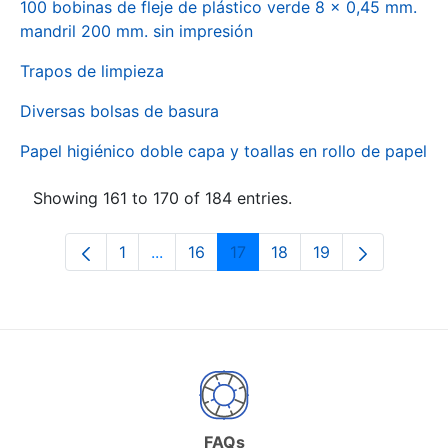
100 bobinas de fleje de plástico verde 8 x 0,45 mm.
mandril 200 mm. sin impresión
Trapos de limpieza
Diversas bolsas de basura
Papel higiénico doble capa y toallas en rollo de papel
Showing 161 to 170 of 184 entries.
1
...
16
17
18
19
Page
Intermediate Pages Use TAB to naviga
Page
Page
Page
Page
FAQs