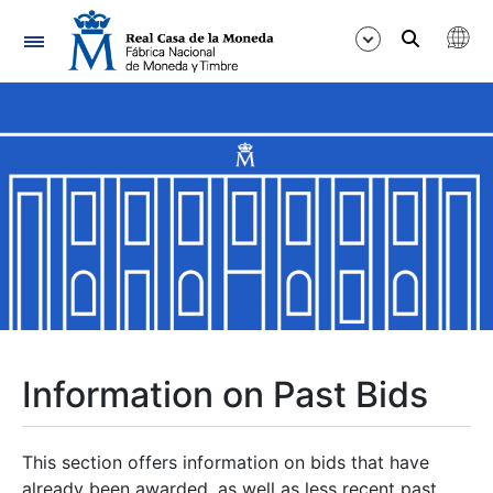
Navigation
Show/Hide
Show/Hide
Show/Hide
Show/Hide
Show/Hide
Information on Past Bids
Show/Hide
This section offers information on bids that have
already been awarded, as well as less recent past