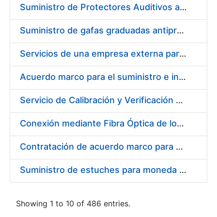
Suministro de Protectores Auditivos a medida para las personas trabajadoras de los Centros de Trabajo de Madrid y Burgos
Suministro de gafas graduadas antiproyecciones para los trabajadores de la FNMT-RCM en los centros de trabajo de Madrid y Burgos
Servicios de una empresa externa para el asesoramiento y resolución de los recursos de alzada que se presentan relacionados con procesos de selección para la FNMT-RCM
Acuerdo marco para el suministro e instalación de persianas, estores y otros complementos
Servicio de Calibración y Verificación Externa de los Equipos de Medición del Servicio de Prevención de la FNMT-RCM
Conexión mediante Fibra Óptica de los Centros de Proceso de Datos (CPDs) de las sedes de la FNMT-RCM de Burgos y Madrid
Contratación de acuerdo marco para el Suministro de Material de Electricidad para la Fábrica Nacional de Moneda y Timbre-Real Casa de la Moneda en su centro de trabajo de Burgos
Suministro de estuches para moneda de 30 €
Showing 1 to 10 of 486 entries.