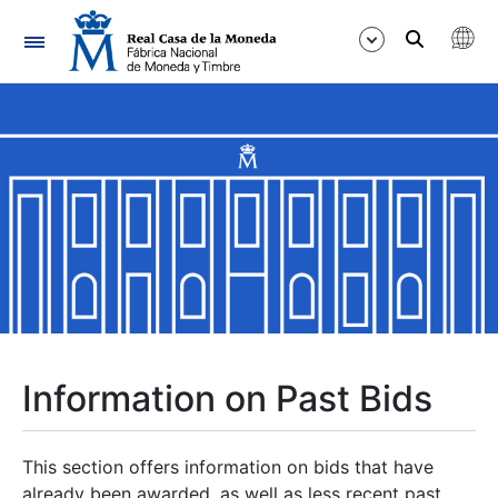
Navigation
Show/Hide
Show/Hide
Show/Hide
Show/Hide
Show/Hide
Information on Past Bids
Show/Hide
This section offers information on bids that have
already been awarded, as well as less recent past