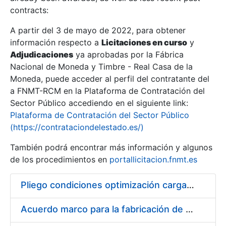
contracts:
Show/Hide
A partir del 3 de mayo de 2022, para obtener
información respecto a
Licitaciones en curso
y
Show/Hide
Adjudicaciones
ya aprobadas por la Fábrica
Show/Hide
Nacional de Moneda y Timbre - Real Casa de la
Moneda, puede acceder al perfil del contratante del
a FNMT-RCM en la Plataforma de Contratación del
Sector Público accediendo en el siguiente link:
Plataforma de Contratación del Sector Público
(https://contrataciondelestado.es/)
También podrá encontrar más información y algunos
de los procedimientos en
portallicitacion.fnmt.es
Pliego condiciones optimización cargas compras firmado
Show/Hide
Acuerdo marco para la fabricación de piezas