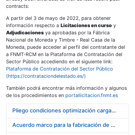
contracts:
Show/Hide
A partir del 3 de mayo de 2022, para obtener
información respecto a
Licitaciones en curso
y
Show/Hide
Adjudicaciones
ya aprobadas por la Fábrica
Show/Hide
Nacional de Moneda y Timbre - Real Casa de la
Moneda, puede acceder al perfil del contratante del
a FNMT-RCM en la Plataforma de Contratación del
Sector Público accediendo en el siguiente link:
Plataforma de Contratación del Sector Público
(https://contrataciondelestado.es/)
También podrá encontrar más información y algunos
de los procedimientos en
portallicitacion.fnmt.es
Pliego condiciones optimización cargas compras firmado
Show/Hide
Acuerdo marco para la fabricación de piezas