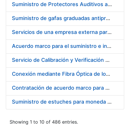
Suministro de Protectores Auditivos a medida para las personas trabajadoras de los Centros de Trabajo de Madrid y Burgos
Suministro de gafas graduadas antiproyecciones para los trabajadores de la FNMT-RCM en los centros de trabajo de Madrid y Burgos
Servicios de una empresa externa para el asesoramiento y resolución de los recursos de alzada que se presentan relacionados con procesos de selección para la FNMT-RCM
Acuerdo marco para el suministro e instalación de persianas, estores y otros complementos
Servicio de Calibración y Verificación Externa de los Equipos de Medición del Servicio de Prevención de la FNMT-RCM
Conexión mediante Fibra Óptica de los Centros de Proceso de Datos (CPDs) de las sedes de la FNMT-RCM de Burgos y Madrid
Contratación de acuerdo marco para el Suministro de Material de Electricidad para la Fábrica Nacional de Moneda y Timbre-Real Casa de la Moneda en su centro de trabajo de Burgos
Suministro de estuches para moneda de 30 €
Showing 1 to 10 of 486 entries.