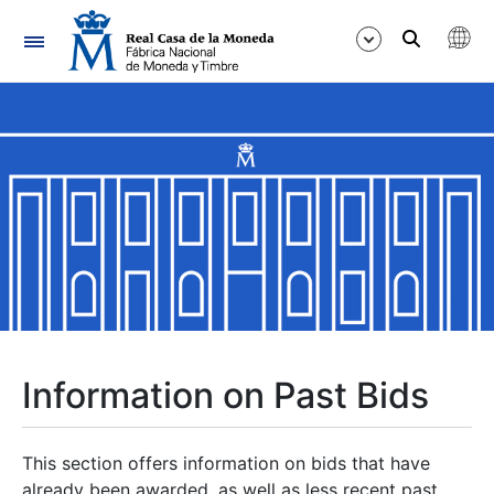
Navigation
Show/Hide
Show/Hide
Show/Hide
Show/Hide
Show/Hide
Information on Past Bids
Show/Hide
This section offers information on bids that have
already been awarded, as well as less recent past