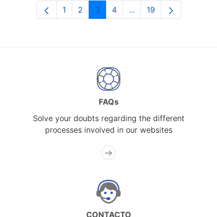
1
2
3
4
...
19
Page
Page
Page
Page
Intermediate Pages Use
Page
FAQs
Solve your doubts regarding the different
processes involved in our websites
CONTACTO