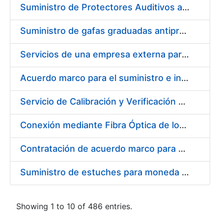
Suministro de Protectores Auditivos a medida para las personas trabajadoras de los Centros de Trabajo de Madrid y Burgos
Suministro de gafas graduadas antiproyecciones para los trabajadores de la FNMT-RCM en los centros de trabajo de Madrid y Burgos
Servicios de una empresa externa para el asesoramiento y resolución de los recursos de alzada que se presentan relacionados con procesos de selección para la FNMT-RCM
Acuerdo marco para el suministro e instalación de persianas, estores y otros complementos
Servicio de Calibración y Verificación Externa de los Equipos de Medición del Servicio de Prevención de la FNMT-RCM
Conexión mediante Fibra Óptica de los Centros de Proceso de Datos (CPDs) de las sedes de la FNMT-RCM de Burgos y Madrid
Contratación de acuerdo marco para el Suministro de Material de Electricidad para la Fábrica Nacional de Moneda y Timbre-Real Casa de la Moneda en su centro de trabajo de Burgos
Suministro de estuches para moneda de 30 €
Showing 1 to 10 of 486 entries.