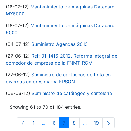
(18-07-12)
Mantenimiento de máquinas Datacard
MX6000
(18-07-12)
Mantenimiento de máquinas Datacard
9000
(04-07-12)
Suministro Agendas 2013
(27-06-12)
Ref: 01-1416-2012, Reforma integral del
comedor de empresa de la FNMT-RCM
(27-06-12)
Suministro de cartuchos de tinta en
diversos colores marca EPSON
(06-06-12)
Suministro de catálogos y cartelería
Showing 61 to 70 of 184 entries.
1
...
6
7
8
...
19
Page
Intermediate Pages Use TAB to navigat
Page
Page
Page
Intermediate Pages U
Page