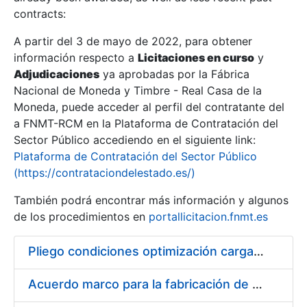
contracts:
Show/Hide
A partir del 3 de mayo de 2022, para obtener
información respecto a
Licitaciones en curso
y
Show/Hide
Adjudicaciones
ya aprobadas por la Fábrica
Show/Hide
Nacional de Moneda y Timbre - Real Casa de la
Moneda, puede acceder al perfil del contratante del
a FNMT-RCM en la Plataforma de Contratación del
Sector Público accediendo en el siguiente link:
Plataforma de Contratación del Sector Público
(https://contrataciondelestado.es/)
También podrá encontrar más información y algunos
de los procedimientos en
portallicitacion.fnmt.es
Pliego condiciones optimización cargas compras firmado
Show/Hide
Acuerdo marco para la fabricación de piezas