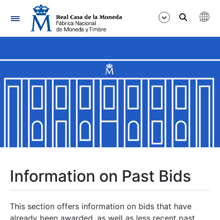
Navigation
Show/Hide
Show/Hide
Show/Hide
Show/Hide
Show/Hide
Information on Past Bids
Show/Hide
This section offers information on bids that have
already been awarded, as well as less recent past