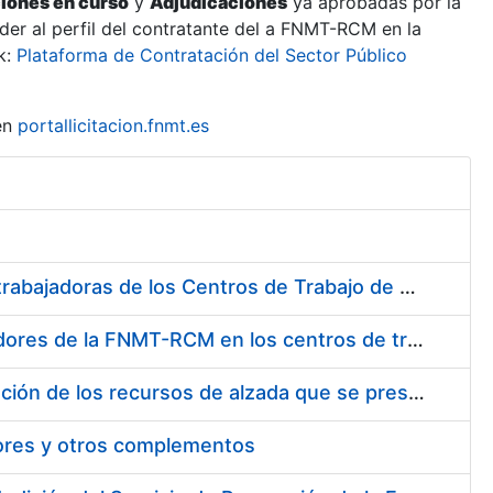
ciones en curso
y
Adjudicaciones
ya aprobadas por la
er al perfil del contratante del a FNMT-RCM en la
k:
Plataforma de Contratación del Sector Público
en
portallicitacion.fnmt.es
Suministro de Protectores Auditivos a medida para las personas trabajadoras de los Centros de Trabajo de Madrid y Burgos
Suministro de gafas graduadas antiproyecciones para los trabajadores de la FNMT-RCM en los centros de trabajo de Madrid y Burgos
Servicios de una empresa externa para el asesoramiento y resolución de los recursos de alzada que se presentan relacionados con procesos de selección para la FNMT-RCM
tores y otros complementos