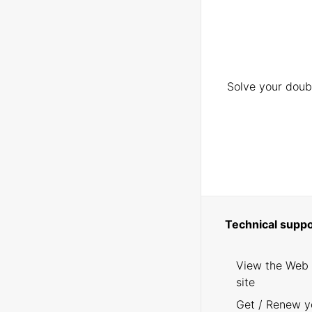
Solve your doubt
Technical suppo
View the Web
site
Get / Renew y