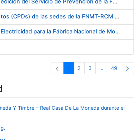
Servicio de Calibración y Verificación Externa de los Equipos de Medición del Servicio de Prevención de la FNMT-RCM
Conexión mediante Fibra Óptica de los Centros de Proceso de Datos (CPDs) de las sedes de la FNMT-RCM de Burgos y Madrid
Contratación de acuerdo marco para el Suministro de Material de Electricidad para la Fábrica Nacional de Moneda y Timbre-Real Casa de la Moneda en su centro de trabajo de Burgos
1
2
3
...
49
Page
Page
Page
Intermediate Pa
Page
d
oneda Y Timbre – Real Casa De La Moneda durante el
g.