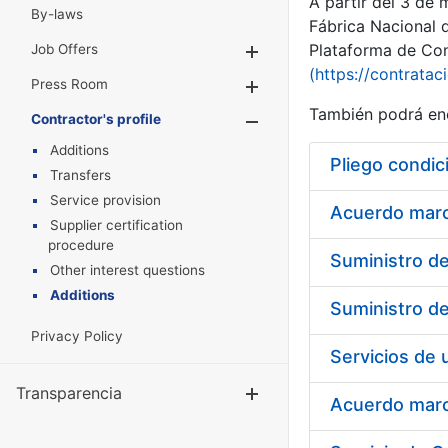
A partir del 3 de
By-laws
Fábrica Nacional 
Plataforma de Cont
Job Offers
Show/Hide
(https://contratac
Press Room
Show/Hide
También podrá enc
Contractor's profile
Show/Hide
Additions
Pliego condic
Transfers
Service provision
Acuerdo marco
Supplier certification
procedure
Other interest questions
Additions
Privacy Policy
Transparencia
Show/Hide
Acuerdo marco