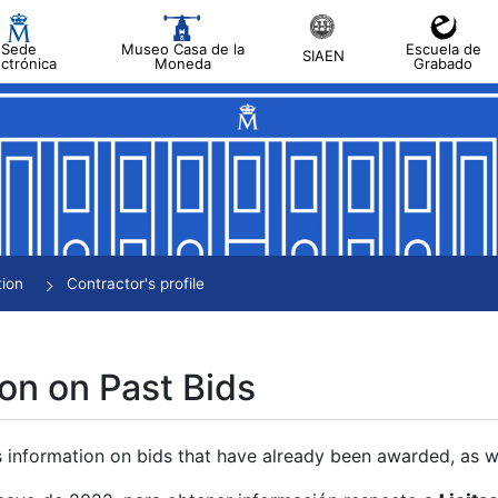
Sede
Museo Casa de la
Escuela de
SIAEN
ectrónica
Moneda
Grabado
tion
Contractor's profile
on on Past Bids
s information on bids that have already been awarded, as we