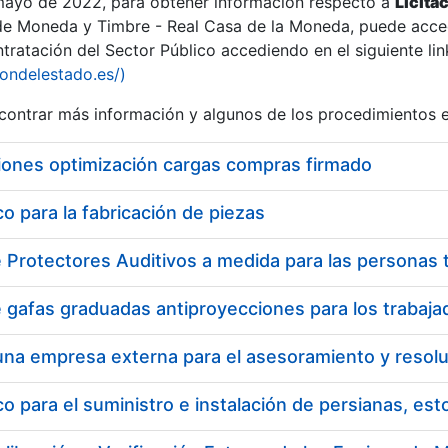
 mayo de 2022, para obtener información respecto a
Licita
de Moneda y Timbre - Real Casa de la Moneda, puede acced
ratación del Sector Público accediendo en el siguiente lin
iondelestado.es/)
ontrar más información y algunos de los procedimientos 
iones optimización cargas compras firmado
 para la fabricación de piezas
 para el suministro e instalación de persianas, es