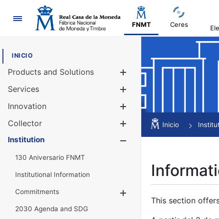
Navigation
FNMT
Ceres
El
INICIO
Products and Solutions
Show/Hide
Services
Show/Hide
Innovation
Show/Hide
Collector
Show/Hide
Inicio
Institu
Institution
Show/Hide
130 Aniversario FNMT
Informati
Institutional Information
Commitments
Show/Hide
This section offer
2030 Agenda and SDG