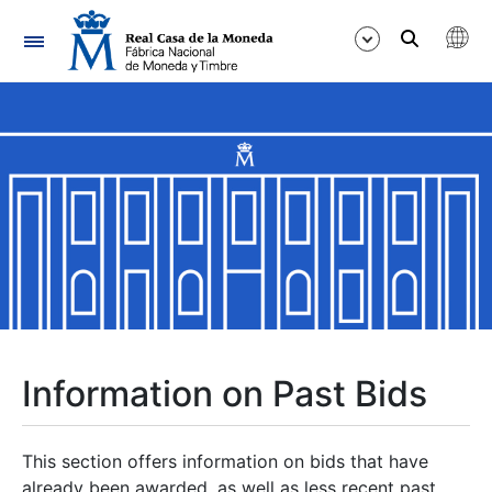
Navigation
Show/Hide
Show/Hide
Show/Hide
Show/Hide
Show/Hide
Information on Past Bids
Show/Hide
This section offers information on bids that have
already been awarded, as well as less recent past