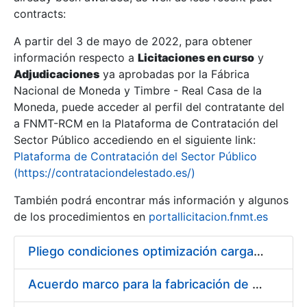
contracts:
Show/Hide
A partir del 3 de mayo de 2022, para obtener
información respecto a
Licitaciones en curso
y
Show/Hide
Adjudicaciones
ya aprobadas por la Fábrica
Show/Hide
Nacional de Moneda y Timbre - Real Casa de la
Moneda, puede acceder al perfil del contratante del
a FNMT-RCM en la Plataforma de Contratación del
Sector Público accediendo en el siguiente link:
Plataforma de Contratación del Sector Público
(https://contrataciondelestado.es/)
También podrá encontrar más información y algunos
de los procedimientos en
portallicitacion.fnmt.es
Pliego condiciones optimización cargas compras firmado
Show/Hide
Acuerdo marco para la fabricación de piezas