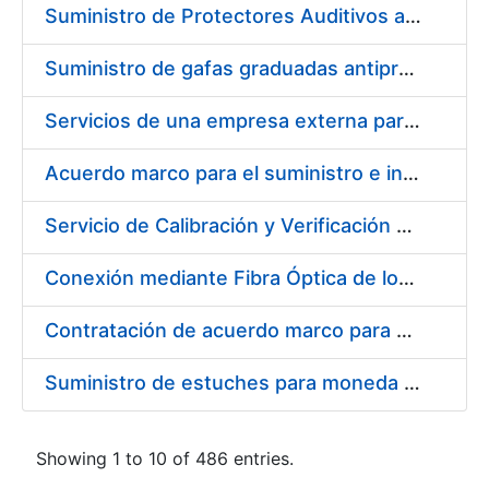
Suministro de Protectores Auditivos a medida para las personas trabajadoras de los Centros de Trabajo de Madrid y Burgos
Suministro de gafas graduadas antiproyecciones para los trabajadores de la FNMT-RCM en los centros de trabajo de Madrid y Burgos
Servicios de una empresa externa para el asesoramiento y resolución de los recursos de alzada que se presentan relacionados con procesos de selección para la FNMT-RCM
Acuerdo marco para el suministro e instalación de persianas, estores y otros complementos
Servicio de Calibración y Verificación Externa de los Equipos de Medición del Servicio de Prevención de la FNMT-RCM
Conexión mediante Fibra Óptica de los Centros de Proceso de Datos (CPDs) de las sedes de la FNMT-RCM de Burgos y Madrid
Contratación de acuerdo marco para el Suministro de Material de Electricidad para la Fábrica Nacional de Moneda y Timbre-Real Casa de la Moneda en su centro de trabajo de Burgos
Suministro de estuches para moneda de 30 €
Showing 1 to 10 of 486 entries.