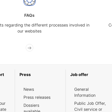
FAQs
s regarding the different processes involved in
C
our websites
rt
Press
Job offer
News
General
Information
Press releases
our
Public Job Offer,
Dossiers
cate
Civil service or
available