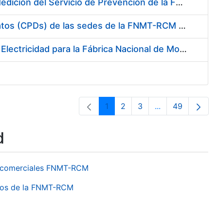
Servicio de Calibración y Verificación Externa de los Equipos de Medición del Servicio de Prevención de la FNMT-RCM
Conexión mediante Fibra Óptica de los Centros de Proceso de Datos (CPDs) de las sedes de la FNMT-RCM de Burgos y Madrid
Contratación de acuerdo marco para el Suministro de Material de Electricidad para la Fábrica Nacional de Moneda y Timbre-Real Casa de la Moneda en su centro de trabajo de Burgos
1
2
3
...
49
Page
Page
Page
Intermediate Pa
Page
d
os comerciales FNMT-RCM
ntros de la FNMT-RCM