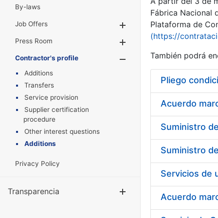
A partir del 3 de
By-laws
Fábrica Nacional 
Plataforma de Cont
Job Offers
Show/Hide
(https://contratac
Press Room
Show/Hide
También podrá enc
Contractor's profile
Show/Hide
Additions
Pliego condic
Transfers
Service provision
Acuerdo marco
Supplier certification
procedure
Other interest questions
Additions
Privacy Policy
Transparencia
Show/Hide
Acuerdo marco