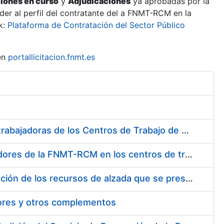
ciones en curso
y
Adjudicaciones
ya aprobadas por la
er al perfil del contratante del a FNMT-RCM en la
k:
Plataforma de Contratación del Sector Público
en
portallicitacion.fnmt.es
Suministro de Protectores Auditivos a medida para las personas trabajadoras de los Centros de Trabajo de Madrid y Burgos
Suministro de gafas graduadas antiproyecciones para los trabajadores de la FNMT-RCM en los centros de trabajo de Madrid y Burgos
Servicios de una empresa externa para el asesoramiento y resolución de los recursos de alzada que se presentan relacionados con procesos de selección para la FNMT-RCM
tores y otros complementos