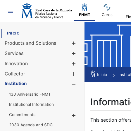
Navigation
FNMT
Ceres
El
INICIO
Products and Solutions
Show/Hide
Services
Show/Hide
Innovation
Show/Hide
Collector
Show/Hide
Inicio
Institu
Institution
Show/Hide
130 Aniversario FNMT
Informati
Institutional Information
Commitments
Show/Hide
This section offer
2030 Agenda and SDG