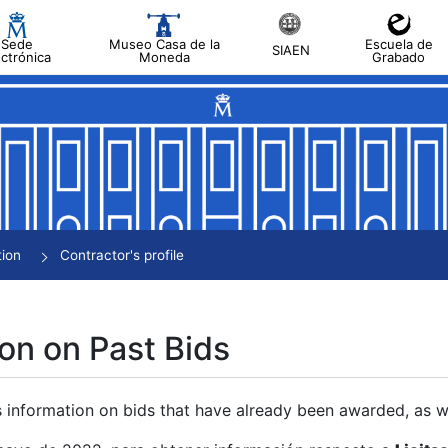
Sede
Museo Casa de la
Escuela de
SIAEN
ectrónica
Moneda
Grabado
tion
Contractor's profile
on on Past Bids
s information on bids that have already been awarded, as we