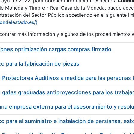
 mayo de 2022, para obtener información respecto a
Licita
de Moneda y Timbre - Real Casa de la Moneda, puede acced
ratación del Sector Público accediendo en el siguiente lin
iondelestado.es/)
ontrar más información y algunos de los procedimientos 
iones optimización cargas compras firmado
 para la fabricación de piezas
 para el suministro e instalación de persianas, es