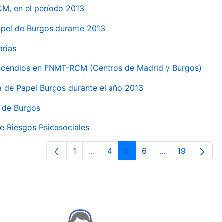
CM, en el período 2013
papel de Burgos durante 2013
arias
 incendios en FNMT-RCM (Centros de Madrid y Burgos)
ca de Papel Burgos durante el año 2013
l de Burgos
e Riesgos Psicosociales
1
...
4
5
6
...
19
Page
Intermediate Pages Use TAB to nav
Page
Page
Page
Intermediate Pa
Page