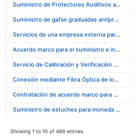
Suministro de Protectores Auditivos a medida para las personas trabajadoras de los Centros de Trabajo de Madrid y Burgos
Suministro de gafas graduadas antiproyecciones para los trabajadores de la FNMT-RCM en los centros de trabajo de Madrid y Burgos
Servicios de una empresa externa para el asesoramiento y resolución de los recursos de alzada que se presentan relacionados con procesos de selección para la FNMT-RCM
Acuerdo marco para el suministro e instalación de persianas, estores y otros complementos
Servicio de Calibración y Verificación Externa de los Equipos de Medición del Servicio de Prevención de la FNMT-RCM
Conexión mediante Fibra Óptica de los Centros de Proceso de Datos (CPDs) de las sedes de la FNMT-RCM de Burgos y Madrid
Contratación de acuerdo marco para el Suministro de Material de Electricidad para la Fábrica Nacional de Moneda y Timbre-Real Casa de la Moneda en su centro de trabajo de Burgos
Suministro de estuches para moneda de 30 €
Showing 1 to 10 of 486 entries.