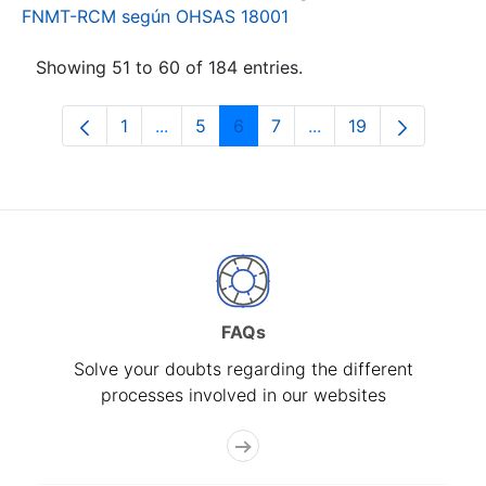
FNMT-RCM según OHSAS 18001
Showing 51 to 60 of 184 entries.
1
...
5
6
7
...
19
Page
Intermediate Pages Use TAB to navigat
Page
Page
Page
Intermediate Pages U
Page
FAQs
Solve your doubts regarding the different
processes involved in our websites