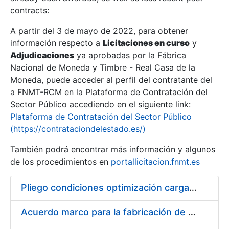
contracts:
Show/Hide
A partir del 3 de mayo de 2022, para obtener
información respecto a
Licitaciones en curso
y
Show/Hide
Adjudicaciones
ya aprobadas por la Fábrica
Show/Hide
Nacional de Moneda y Timbre - Real Casa de la
Moneda, puede acceder al perfil del contratante del
a FNMT-RCM en la Plataforma de Contratación del
Sector Público accediendo en el siguiente link:
Plataforma de Contratación del Sector Público
(https://contrataciondelestado.es/)
También podrá encontrar más información y algunos
de los procedimientos en
portallicitacion.fnmt.es
Pliego condiciones optimización cargas compras firmado
Show/Hide
Acuerdo marco para la fabricación de piezas