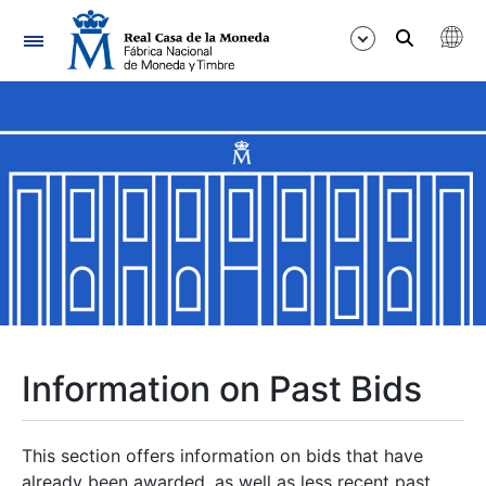
Navigation
Show/Hide
Show/Hide
Show/Hide
Show/Hide
Show/Hide
Information on Past Bids
Show/Hide
This section offers information on bids that have
already been awarded, as well as less recent past