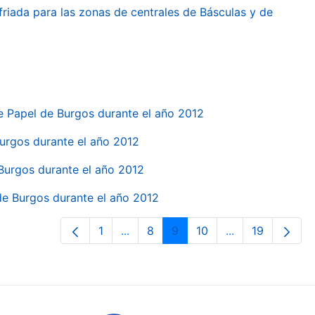
friada para las zonas de centrales de Básculas y de
e Papel de Burgos durante el año 2012
 Burgos durante el año 2012
 Burgos durante el año 2012
 de Burgos durante el año 2012
1
...
8
9
10
...
19
Page
Intermediate Pages Use TAB to navi
Page
Page
Page
Intermediate Pa
Page