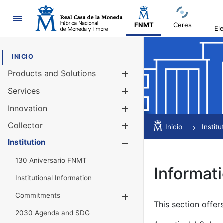
Navigation
FNMT
Ceres
El
INICIO
Products and Solutions
Show/Hide
Services
Show/Hide
Innovation
Show/Hide
Collector
Show/Hide
Inicio
Institu
Institution
Show/Hide
130 Aniversario FNMT
Informati
Institutional Information
Commitments
Show/Hide
This section offer
2030 Agenda and SDG