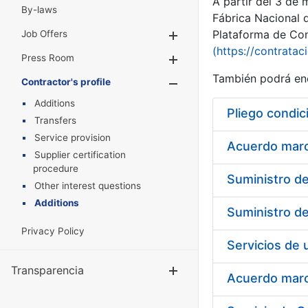
A partir del 3 de
By-laws
Fábrica Nacional 
Plataforma de Cont
Job Offers
Show/Hide
(https://contratac
Press Room
Show/Hide
También podrá enc
Contractor's profile
Show/Hide
Additions
Pliego condic
Transfers
Service provision
Acuerdo marco
Supplier certification
procedure
Other interest questions
Additions
Privacy Policy
Transparencia
Show/Hide
Acuerdo marco