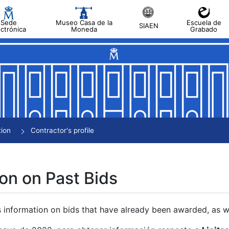
Sede
Museo Casa de la
Escuela de
SIAEN
ectrónica
Moneda
Grabado
tion
Contractor's profile
on on Past Bids
s information on bids that have already been awarded, as we