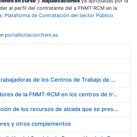
ciones en curso
y
Adjudicaciones
ya aprobadas por la
er al perfil del contratante del a FNMT-RCM en la
k:
Plataforma de Contratación del Sector Público
en
portallicitacion.fnmt.es
Suministro de Protectores Auditivos a medida para las personas trabajadoras de los Centros de Trabajo de Madrid y Burgos
Suministro de gafas graduadas antiproyecciones para los trabajadores de la FNMT-RCM en los centros de trabajo de Madrid y Burgos
Servicios de una empresa externa para el asesoramiento y resolución de los recursos de alzada que se presentan relacionados con procesos de selección para la FNMT-RCM
tores y otros complementos