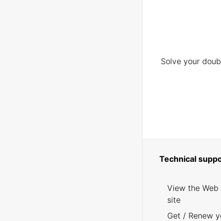
Solve your doubt
Technical suppo
View the Web
site
Get / Renew y