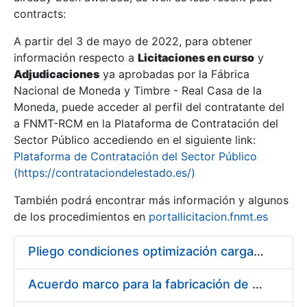
contracts:
Show/Hide
A partir del 3 de mayo de 2022, para obtener
información respecto a
Licitaciones en curso
y
Show/Hide
Adjudicaciones
ya aprobadas por la Fábrica
Show/Hide
Nacional de Moneda y Timbre - Real Casa de la
Moneda, puede acceder al perfil del contratante del
a FNMT-RCM en la Plataforma de Contratación del
Sector Público accediendo en el siguiente link:
Plataforma de Contratación del Sector Público
(https://contrataciondelestado.es/)
También podrá encontrar más información y algunos
de los procedimientos en
portallicitacion.fnmt.es
Pliego condiciones optimización cargas compras firmado
Show/Hide
Acuerdo marco para la fabricación de piezas