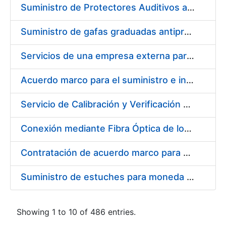
Suministro de Protectores Auditivos a medida para las personas trabajadoras de los Centros de Trabajo de Madrid y Burgos
Suministro de gafas graduadas antiproyecciones para los trabajadores de la FNMT-RCM en los centros de trabajo de Madrid y Burgos
Servicios de una empresa externa para el asesoramiento y resolución de los recursos de alzada que se presentan relacionados con procesos de selección para la FNMT-RCM
Acuerdo marco para el suministro e instalación de persianas, estores y otros complementos
Servicio de Calibración y Verificación Externa de los Equipos de Medición del Servicio de Prevención de la FNMT-RCM
Conexión mediante Fibra Óptica de los Centros de Proceso de Datos (CPDs) de las sedes de la FNMT-RCM de Burgos y Madrid
Contratación de acuerdo marco para el Suministro de Material de Electricidad para la Fábrica Nacional de Moneda y Timbre-Real Casa de la Moneda en su centro de trabajo de Burgos
Suministro de estuches para moneda de 30 €
Showing 1 to 10 of 486 entries.