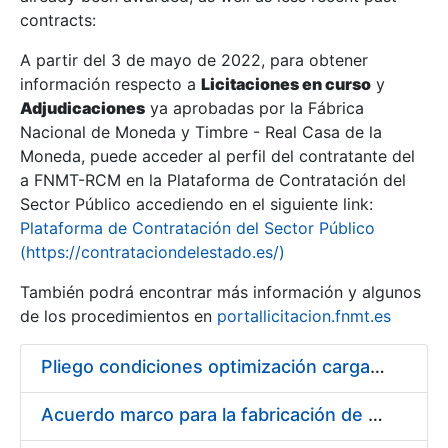
contracts:
Show/Hide
A partir del 3 de mayo de 2022, para obtener
información respecto a
Licitaciones en curso
y
Show/Hide
Adjudicaciones
ya aprobadas por la Fábrica
Show/Hide
Nacional de Moneda y Timbre - Real Casa de la
Moneda, puede acceder al perfil del contratante del
a FNMT-RCM en la Plataforma de Contratación del
Sector Público accediendo en el siguiente link:
Plataforma de Contratación del Sector Público
(https://contrataciondelestado.es/)
También podrá encontrar más información y algunos
de los procedimientos en
portallicitacion.fnmt.es
Pliego condiciones optimización cargas compras firmado
Show/Hide
Acuerdo marco para la fabricación de piezas