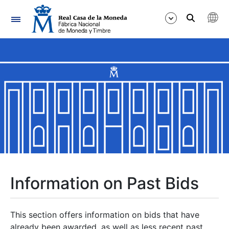
Navigation
Show/Hide
Show/Hide
Show/Hide
Show/Hide
Show/Hide
Information on Past Bids
Show/Hide
This section offers information on bids that have
already been awarded, as well as less recent past