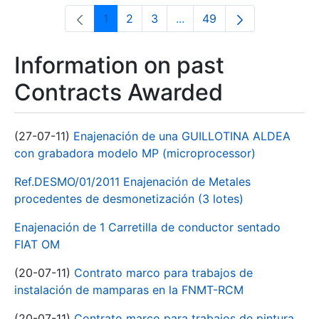
1
2
3
...
49
Page
Page
Page
Intermediate Pages Use T
Page
Information on past
Contracts Awarded
(27-07-11)
Enajenación de una GUILLOTINA ALDEA
con grabadora modelo MP (microprocessor)
Ref.DESMO/01/2011 Enajenación de Metales
procedentes de desmonetización (3 lotes)
Enajenación de 1 Carretilla de conductor sentado
FIAT OM
(20-07-11)
Contrato marco para trabajos de
instalación de mamparas en la FNMT-RCM
(20-07-11)
Contrato marco para trabajos de pintura