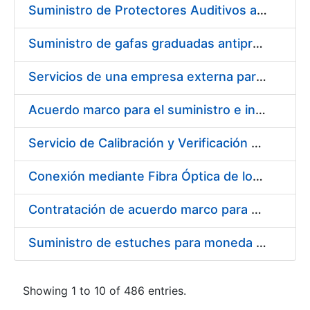
Suministro de Protectores Auditivos a medida para las personas trabajadoras de los Centros de Trabajo de Madrid y Burgos
Suministro de gafas graduadas antiproyecciones para los trabajadores de la FNMT-RCM en los centros de trabajo de Madrid y Burgos
Servicios de una empresa externa para el asesoramiento y resolución de los recursos de alzada que se presentan relacionados con procesos de selección para la FNMT-RCM
Acuerdo marco para el suministro e instalación de persianas, estores y otros complementos
Servicio de Calibración y Verificación Externa de los Equipos de Medición del Servicio de Prevención de la FNMT-RCM
Conexión mediante Fibra Óptica de los Centros de Proceso de Datos (CPDs) de las sedes de la FNMT-RCM de Burgos y Madrid
Contratación de acuerdo marco para el Suministro de Material de Electricidad para la Fábrica Nacional de Moneda y Timbre-Real Casa de la Moneda en su centro de trabajo de Burgos
Suministro de estuches para moneda de 30 €
Showing 1 to 10 of 486 entries.