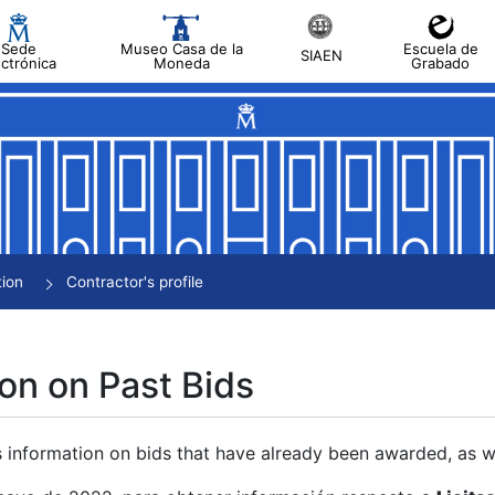
Sede
Museo Casa de la
Escuela de
SIAEN
ectrónica
Moneda
Grabado
tion
Contractor's profile
on on Past Bids
s information on bids that have already been awarded, as we