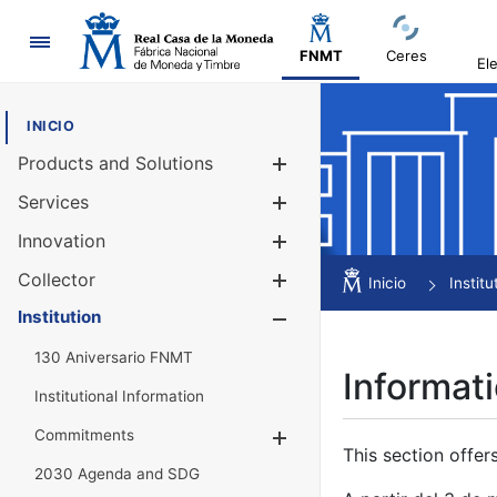
Navigation
FNMT
Ceres
El
INICIO
Products and Solutions
Show/Hide
Services
Show/Hide
Innovation
Show/Hide
Collector
Show/Hide
Inicio
Institu
Institution
Show/Hide
130 Aniversario FNMT
Informati
Institutional Information
Commitments
Show/Hide
This section offer
2030 Agenda and SDG