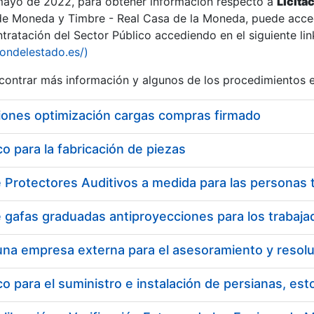
 mayo de 2022, para obtener información respecto a
Licita
de Moneda y Timbre - Real Casa de la Moneda, puede acced
ratación del Sector Público accediendo en el siguiente lin
iondelestado.es/)
ontrar más información y algunos de los procedimientos 
iones optimización cargas compras firmado
 para la fabricación de piezas
 para el suministro e instalación de persianas, es