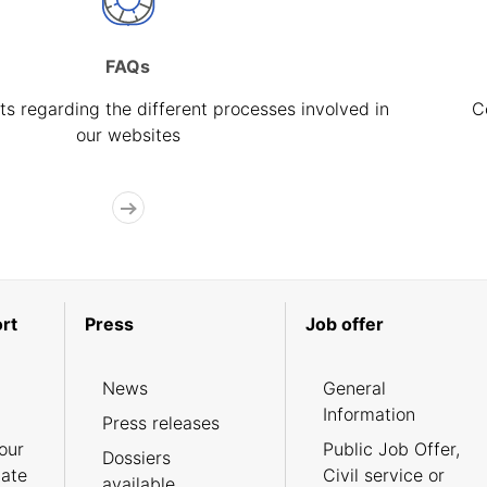
FAQs
s regarding the different processes involved in
C
our websites
rt
Press
Job offer
News
General
Information
Press releases
our
Public Job Offer,
Dossiers
cate
Civil service or
available