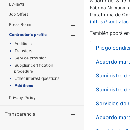
A partir del 3 de
By-laws
Fábrica Nacional 
Plataforma de Cont
Job Offers
Show/Hide
(https://contratac
Press Room
Show/Hide
También podrá enc
Contractor's profile
Show/Hide
Additions
Pliego condic
Transfers
Service provision
Acuerdo marco
Supplier certification
procedure
Other interest questions
Additions
Privacy Policy
Transparencia
Show/Hide
Acuerdo marco