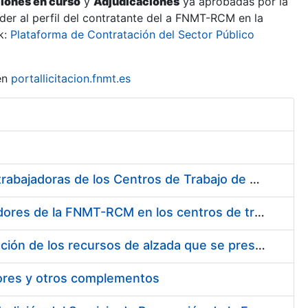
ciones en curso
y
Adjudicaciones
ya aprobadas por la
er al perfil del contratante del a FNMT-RCM en la
k:
Plataforma de Contratación del Sector Público
en
portallicitacion.fnmt.es
Suministro de Protectores Auditivos a medida para las personas trabajadoras de los Centros de Trabajo de Madrid y Burgos
Suministro de gafas graduadas antiproyecciones para los trabajadores de la FNMT-RCM en los centros de trabajo de Madrid y Burgos
Servicios de una empresa externa para el asesoramiento y resolución de los recursos de alzada que se presentan relacionados con procesos de selección para la FNMT-RCM
tores y otros complementos