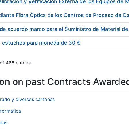
e estuches para moneda de 30 €
of 486 entries.
ion on past Contracts Awarde
rado y diversos cartones
formática
ntas