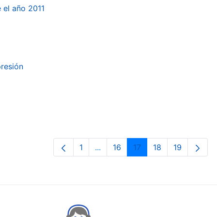
e el año 2011
presión
1
...
16
17
18
19
Page
Intermediate Pages Use TAB to n
Page
Page
Page
Page