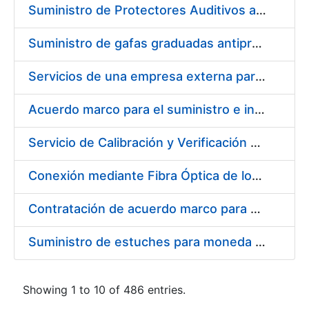
Suministro de Protectores Auditivos a medida para las personas trabajadoras de los Centros de Trabajo de Madrid y Burgos
Suministro de gafas graduadas antiproyecciones para los trabajadores de la FNMT-RCM en los centros de trabajo de Madrid y Burgos
Servicios de una empresa externa para el asesoramiento y resolución de los recursos de alzada que se presentan relacionados con procesos de selección para la FNMT-RCM
Acuerdo marco para el suministro e instalación de persianas, estores y otros complementos
Servicio de Calibración y Verificación Externa de los Equipos de Medición del Servicio de Prevención de la FNMT-RCM
Conexión mediante Fibra Óptica de los Centros de Proceso de Datos (CPDs) de las sedes de la FNMT-RCM de Burgos y Madrid
Contratación de acuerdo marco para el Suministro de Material de Electricidad para la Fábrica Nacional de Moneda y Timbre-Real Casa de la Moneda en su centro de trabajo de Burgos
Suministro de estuches para moneda de 30 €
Showing 1 to 10 of 486 entries.