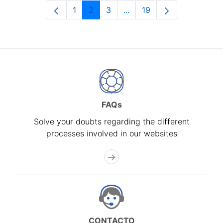
1
2
3
...
19
Page
Page
Page
Intermediate Pages Use T
Page
FAQs
Solve your doubts regarding the different
processes involved in our websites
CONTACTO