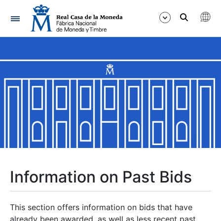
Navigation
Show/Hide
Show/Hide
Show/Hide
Show/Hide
Show/Hide
Information on Past Bids
Show/Hide
This section offers information on bids that have
already been awarded, as well as less recent past