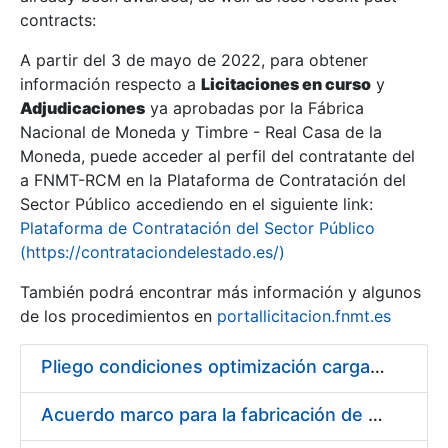
contracts:
Show/Hide
A partir del 3 de mayo de 2022, para obtener
información respecto a
Licitaciones en curso
y
Show/Hide
Adjudicaciones
ya aprobadas por la Fábrica
Show/Hide
Nacional de Moneda y Timbre - Real Casa de la
Moneda, puede acceder al perfil del contratante del
a FNMT-RCM en la Plataforma de Contratación del
Sector Público accediendo en el siguiente link:
Plataforma de Contratación del Sector Público
(https://contrataciondelestado.es/)
También podrá encontrar más información y algunos
de los procedimientos en
portallicitacion.fnmt.es
Pliego condiciones optimización cargas compras firmado
Show/Hide
Acuerdo marco para la fabricación de piezas