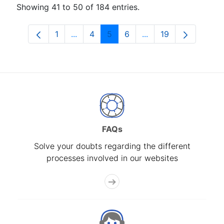
Showing 41 to 50 of 184 entries.
1
...
4
5
6
...
19
Page
Intermediate Pages Use TAB to navigat
Page
Page
Page
Intermediate Pages U
Page
FAQs
Solve your doubts regarding the different
processes involved in our websites