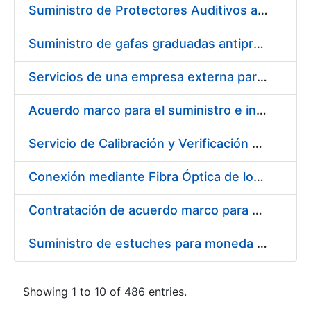
Suministro de Protectores Auditivos a medida para las personas trabajadoras de los Centros de Trabajo de Madrid y Burgos
Suministro de gafas graduadas antiproyecciones para los trabajadores de la FNMT-RCM en los centros de trabajo de Madrid y Burgos
Servicios de una empresa externa para el asesoramiento y resolución de los recursos de alzada que se presentan relacionados con procesos de selección para la FNMT-RCM
Acuerdo marco para el suministro e instalación de persianas, estores y otros complementos
Servicio de Calibración y Verificación Externa de los Equipos de Medición del Servicio de Prevención de la FNMT-RCM
Conexión mediante Fibra Óptica de los Centros de Proceso de Datos (CPDs) de las sedes de la FNMT-RCM de Burgos y Madrid
Contratación de acuerdo marco para el Suministro de Material de Electricidad para la Fábrica Nacional de Moneda y Timbre-Real Casa de la Moneda en su centro de trabajo de Burgos
Suministro de estuches para moneda de 30 €
Showing 1 to 10 of 486 entries.