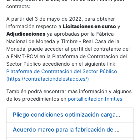
contracts:
Show/Hide
A partir del 3 de mayo de 2022, para obtener
información respecto a
Licitaciones en curso
y
Show/Hide
Adjudicaciones
ya aprobadas por la Fábrica
Show/Hide
Nacional de Moneda y Timbre - Real Casa de la
Moneda, puede acceder al perfil del contratante del
a FNMT-RCM en la Plataforma de Contratación del
Sector Público accediendo en el siguiente link:
Plataforma de Contratación del Sector Público
(https://contrataciondelestado.es/)
También podrá encontrar más información y algunos
de los procedimientos en
portallicitacion.fnmt.es
Pliego condiciones optimización cargas compras firmado
Show/Hide
Acuerdo marco para la fabricación de piezas