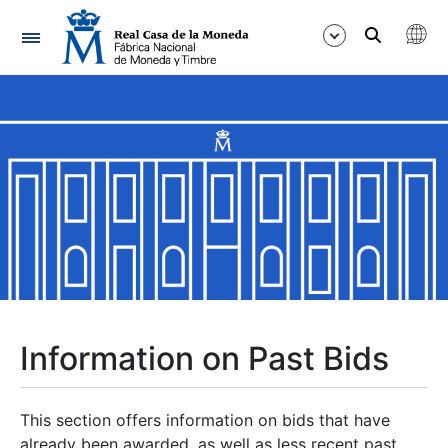
Navigation
Show/Hide
Show/Hide
Show/Hide
Show/Hide
Show/Hide
Information on Past Bids
Show/Hide
This section offers information on bids that have
already been awarded, as well as less recent past