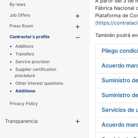
A partir del 3 de
By-laws
Fábrica Nacional 
Plataforma de Cont
Job Offers
Show/Hide
(https://contratac
Press Room
Show/Hide
También podrá enc
Contractor's profile
Show/Hide
Additions
Pliego condic
Transfers
Service provision
Acuerdo marco
Supplier certification
procedure
Other interest questions
Additions
Privacy Policy
Transparencia
Show/Hide
Acuerdo marco