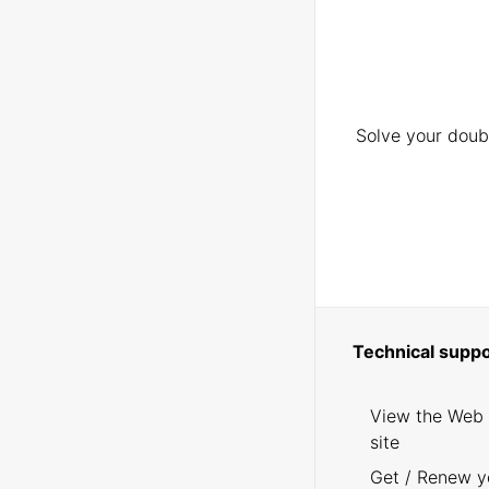
Solve your doubt
Technical suppo
View the Web
site
Get / Renew y