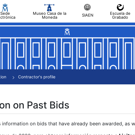
Sede
Museo Casa de la
Escuela de
SIAEN
ectrónica
Moneda
Grabado
tion
Contractor's profile
on on Past Bids
s information on bids that have already been awarded, as we