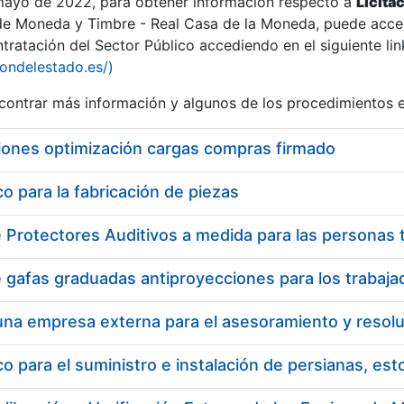
 mayo de 2022, para obtener información respecto a
Licita
de Moneda y Timbre - Real Casa de la Moneda, puede acced
ratación del Sector Público accediendo en el siguiente lin
iondelestado.es/)
ontrar más información y algunos de los procedimientos 
iones optimización cargas compras firmado
 para la fabricación de piezas
 para el suministro e instalación de persianas, es