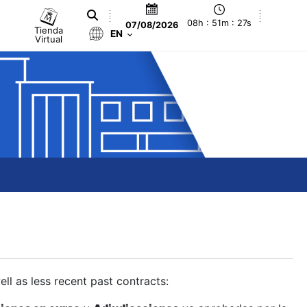
08h : 51m : 28s
07/08/2026
Tienda
EN
Virtual
ll as less recent past contracts: