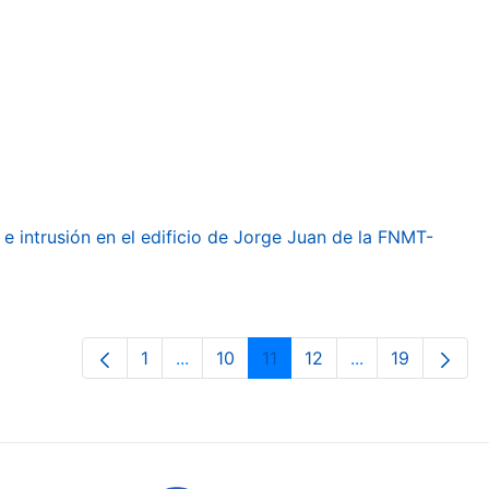
e intrusión en el edificio de Jorge Juan de la FNMT-
1
...
10
11
12
...
19
Page
Intermediate Pages Use TAB to navig
Page
Page
Page
Intermediate Pa
Page