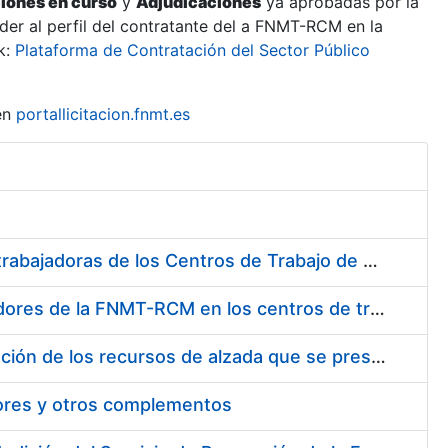
ciones en curso
y
Adjudicaciones
ya aprobadas por la
er al perfil del contratante del a FNMT-RCM en la
k:
Plataforma de Contratación del Sector Público
en
portallicitacion.fnmt.es
Suministro de Protectores Auditivos a medida para las personas trabajadoras de los Centros de Trabajo de Madrid y Burgos
Suministro de gafas graduadas antiproyecciones para los trabajadores de la FNMT-RCM en los centros de trabajo de Madrid y Burgos
Servicios de una empresa externa para el asesoramiento y resolución de los recursos de alzada que se presentan relacionados con procesos de selección para la FNMT-RCM
tores y otros complementos