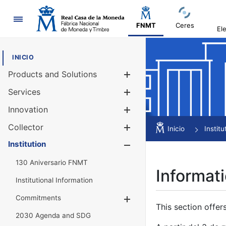
Navigation
FNMT
Ceres
El
INICIO
Products and Solutions
Show/Hide
Services
Show/Hide
Innovation
Show/Hide
Collector
Show/Hide
Inicio
Institu
Institution
Show/Hide
130 Aniversario FNMT
Informati
Institutional Information
Commitments
Show/Hide
This section offer
2030 Agenda and SDG