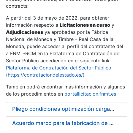
contracts:
Show/Hide
A partir del 3 de mayo de 2022, para obtener
información respecto a
Licitaciones en curso
y
Show/Hide
Adjudicaciones
ya aprobadas por la Fábrica
Show/Hide
Nacional de Moneda y Timbre - Real Casa de la
Moneda, puede acceder al perfil del contratante del
a FNMT-RCM en la Plataforma de Contratación del
Sector Público accediendo en el siguiente link:
Plataforma de Contratación del Sector Público
(https://contrataciondelestado.es/)
También podrá encontrar más información y algunos
de los procedimientos en
portallicitacion.fnmt.es
Pliego condiciones optimización cargas compras firmado
Show/Hide
Acuerdo marco para la fabricación de piezas