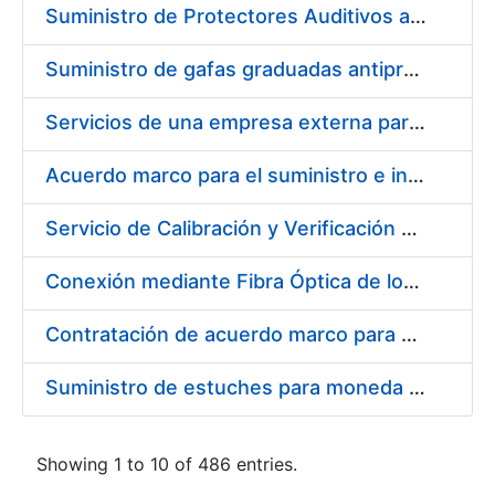
Suministro de Protectores Auditivos a medida para las personas trabajadoras de los Centros de Trabajo de Madrid y Burgos
Suministro de gafas graduadas antiproyecciones para los trabajadores de la FNMT-RCM en los centros de trabajo de Madrid y Burgos
Servicios de una empresa externa para el asesoramiento y resolución de los recursos de alzada que se presentan relacionados con procesos de selección para la FNMT-RCM
Acuerdo marco para el suministro e instalación de persianas, estores y otros complementos
Servicio de Calibración y Verificación Externa de los Equipos de Medición del Servicio de Prevención de la FNMT-RCM
Conexión mediante Fibra Óptica de los Centros de Proceso de Datos (CPDs) de las sedes de la FNMT-RCM de Burgos y Madrid
Contratación de acuerdo marco para el Suministro de Material de Electricidad para la Fábrica Nacional de Moneda y Timbre-Real Casa de la Moneda en su centro de trabajo de Burgos
Suministro de estuches para moneda de 30 €
Showing 1 to 10 of 486 entries.