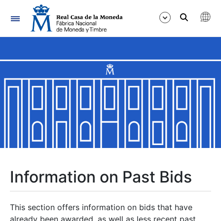
Navigation
Show/Hide
Show/Hide
Show/Hide
Show/Hide
Show/Hide
Information on Past Bids
Show/Hide
This section offers information on bids that have
already been awarded, as well as less recent past