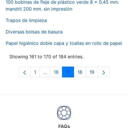
100 bobinas de fleje de plástico verde 8 x 0,45 mm.
mandril 200 mm. sin impresión
Trapos de limpieza
Diversas bolsas de basura
Papel higiénico doble capa y toallas en rollo de papel
Showing 161 to 170 of 184 entries.
1
...
16
17
18
19
Page
Intermediate Pages Use TAB to naviga
Page
Page
Page
Page
FAQs