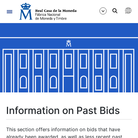
Navigation
Show/Hide
Show/Hide
Show/Hide
Show/Hide
Show/Hide
Information on Past Bids
Show/Hide
This section offers information on bids that have
already been awarded, as well as less recent past