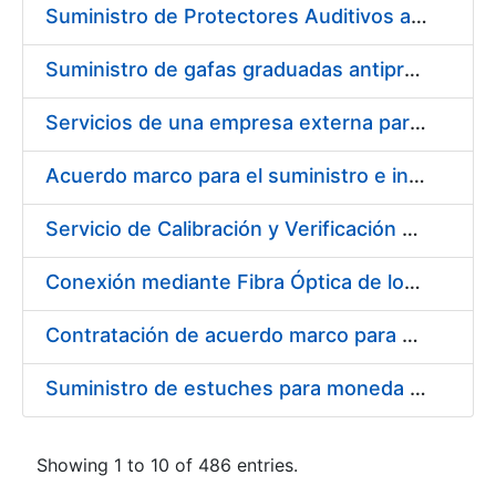
Suministro de Protectores Auditivos a medida para las personas trabajadoras de los Centros de Trabajo de Madrid y Burgos
Suministro de gafas graduadas antiproyecciones para los trabajadores de la FNMT-RCM en los centros de trabajo de Madrid y Burgos
Servicios de una empresa externa para el asesoramiento y resolución de los recursos de alzada que se presentan relacionados con procesos de selección para la FNMT-RCM
Acuerdo marco para el suministro e instalación de persianas, estores y otros complementos
Servicio de Calibración y Verificación Externa de los Equipos de Medición del Servicio de Prevención de la FNMT-RCM
Conexión mediante Fibra Óptica de los Centros de Proceso de Datos (CPDs) de las sedes de la FNMT-RCM de Burgos y Madrid
Contratación de acuerdo marco para el Suministro de Material de Electricidad para la Fábrica Nacional de Moneda y Timbre-Real Casa de la Moneda en su centro de trabajo de Burgos
Suministro de estuches para moneda de 30 €
Showing 1 to 10 of 486 entries.