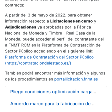
contracts:
Show/Hide
A partir del 3 de mayo de 2022, para obtener
información respecto a
Licitaciones en curso
y
Show/Hide
Adjudicaciones
ya aprobadas por la Fábrica
Show/Hide
Nacional de Moneda y Timbre - Real Casa de la
Moneda, puede acceder al perfil del contratante del
a FNMT-RCM en la Plataforma de Contratación del
Sector Público accediendo en el siguiente link:
Plataforma de Contratación del Sector Público
(https://contrataciondelestado.es/)
También podrá encontrar más información y algunos
de los procedimientos en
portallicitacion.fnmt.es
Pliego condiciones optimización cargas compras firmado
Show/Hide
Acuerdo marco para la fabricación de piezas