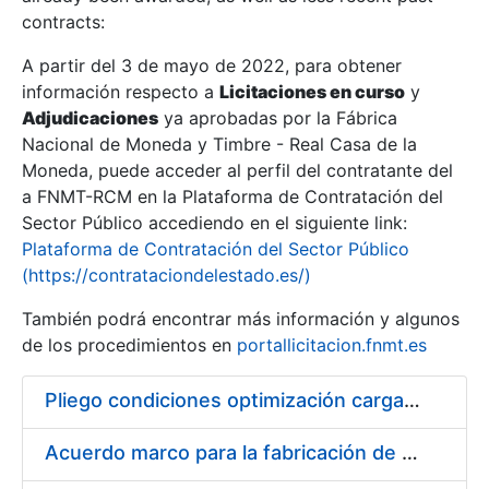
contracts:
Show/Hide
A partir del 3 de mayo de 2022, para obtener
información respecto a
Licitaciones en curso
y
Show/Hide
Adjudicaciones
ya aprobadas por la Fábrica
Show/Hide
Nacional de Moneda y Timbre - Real Casa de la
Moneda, puede acceder al perfil del contratante del
a FNMT-RCM en la Plataforma de Contratación del
Sector Público accediendo en el siguiente link:
Plataforma de Contratación del Sector Público
(https://contrataciondelestado.es/)
También podrá encontrar más información y algunos
de los procedimientos en
portallicitacion.fnmt.es
Pliego condiciones optimización cargas compras firmado
Show/Hide
Acuerdo marco para la fabricación de piezas