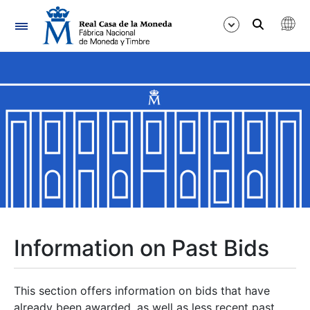
Navigation
Show/Hide
Show/Hide
Show/Hide
Show/Hide
Show/Hide
Information on Past Bids
Show/Hide
This section offers information on bids that have
already been awarded, as well as less recent past