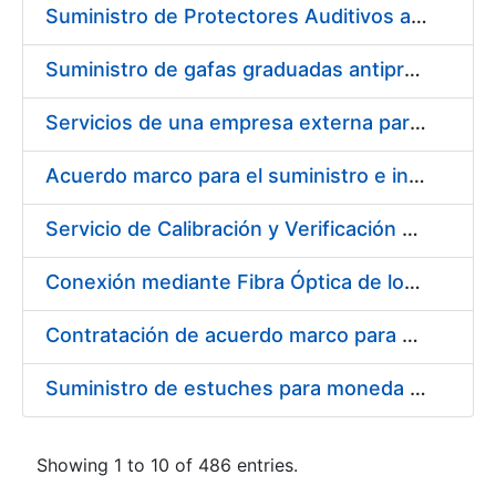
Suministro de Protectores Auditivos a medida para las personas trabajadoras de los Centros de Trabajo de Madrid y Burgos
Suministro de gafas graduadas antiproyecciones para los trabajadores de la FNMT-RCM en los centros de trabajo de Madrid y Burgos
Servicios de una empresa externa para el asesoramiento y resolución de los recursos de alzada que se presentan relacionados con procesos de selección para la FNMT-RCM
Acuerdo marco para el suministro e instalación de persianas, estores y otros complementos
Servicio de Calibración y Verificación Externa de los Equipos de Medición del Servicio de Prevención de la FNMT-RCM
Conexión mediante Fibra Óptica de los Centros de Proceso de Datos (CPDs) de las sedes de la FNMT-RCM de Burgos y Madrid
Contratación de acuerdo marco para el Suministro de Material de Electricidad para la Fábrica Nacional de Moneda y Timbre-Real Casa de la Moneda en su centro de trabajo de Burgos
Suministro de estuches para moneda de 30 €
Showing 1 to 10 of 486 entries.