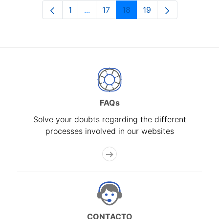
1
...
17
18
19
Page
Intermediate Pages Use TAB to navi
Page
Page
Page
FAQs
Solve your doubts regarding the different
processes involved in our websites
CONTACTO