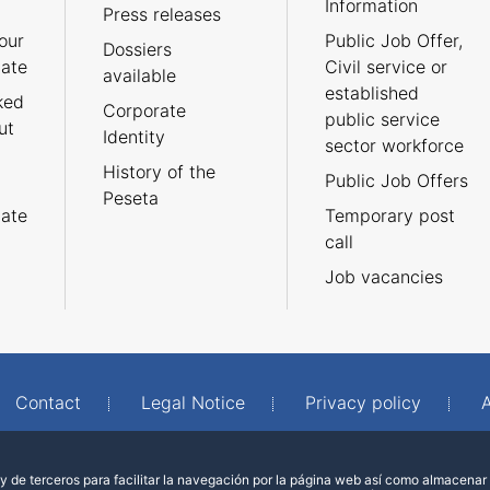
Information
Press releases
our
Public Job Offer,
Dossiers
cate
Civil service or
available
established
ked
Corporate
public service
ut
Identity
sector workforce
History of the
Public Job Offers
Peseta
cate
Temporary post
call
Job vacancies
Contact
Legal Notice
Privacy policy
A
 de terceros para facilitar la navegación por la página web así como almacenar 