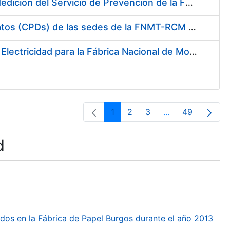
Servicio de Calibración y Verificación Externa de los Equipos de Medición del Servicio de Prevención de la FNMT-RCM
Conexión mediante Fibra Óptica de los Centros de Proceso de Datos (CPDs) de las sedes de la FNMT-RCM de Burgos y Madrid
Contratación de acuerdo marco para el Suministro de Material de Electricidad para la Fábrica Nacional de Moneda y Timbre-Real Casa de la Moneda en su centro de trabajo de Burgos
1
2
3
...
49
Page
Page
Page
Intermediate Pa
Page
d
dos en la Fábrica de Papel Burgos durante el año 2013