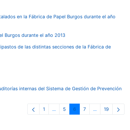
talados en la Fábrica de Papel Burgos durante el año
pel Burgos durante el año 2013
ipastos de las distintas secciones de la Fábrica de
ditorías internas del Sistema de Gestión de Prevención
1
...
5
6
7
...
19
Page
Intermediate Pages Use TAB to nav
Page
Page
Page
Intermediate Pa
Page