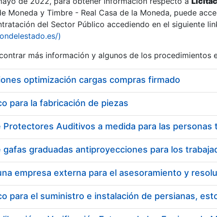
 mayo de 2022, para obtener información respecto a
Licita
de Moneda y Timbre - Real Casa de la Moneda, puede acced
ratación del Sector Público accediendo en el siguiente lin
iondelestado.es/)
ontrar más información y algunos de los procedimientos 
iones optimización cargas compras firmado
 para la fabricación de piezas
 para el suministro e instalación de persianas, es