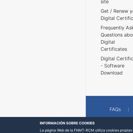
site
Get / Renew y
Digital Certifi
Frequently As
Questions abo
Digital
Certificates
Digital Certifi
- Software
Download
FAQs
INFORMACIÓN SOBRE COOKIES
La página Web de la FNMT-RCM utiliza cookies propias y