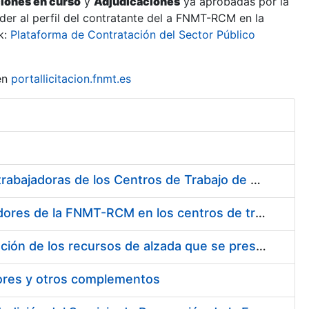
ciones en curso
y
Adjudicaciones
ya aprobadas por la
er al perfil del contratante del a FNMT-RCM en la
k:
Plataforma de Contratación del Sector Público
en
portallicitacion.fnmt.es
Suministro de Protectores Auditivos a medida para las personas trabajadoras de los Centros de Trabajo de Madrid y Burgos
Suministro de gafas graduadas antiproyecciones para los trabajadores de la FNMT-RCM en los centros de trabajo de Madrid y Burgos
Servicios de una empresa externa para el asesoramiento y resolución de los recursos de alzada que se presentan relacionados con procesos de selección para la FNMT-RCM
tores y otros complementos