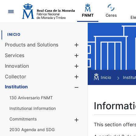
Navigation
FNMT
Ceres
El
INICIO
Products and Solutions
Show/Hide
Services
Show/Hide
Innovation
Show/Hide
Collector
Show/Hide
Inicio
Institu
Institution
Show/Hide
130 Aniversario FNMT
Informati
Institutional Information
Commitments
Show/Hide
This section offer
2030 Agenda and SDG