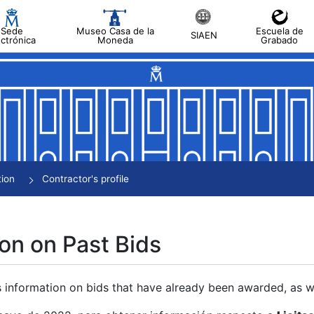
Sede
Museo Casa de la
Escuela de
SIAEN
ectrónica
Moneda
Grabado
tion
Contractor's profile
on on Past Bids
s information on bids that have already been awarded, as we