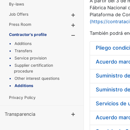
A partir del 3 de
By-laws
Fábrica Nacional 
Plataforma de Cont
Job Offers
Show/Hide
(https://contratac
Press Room
Show/Hide
También podrá enc
Contractor's profile
Show/Hide
Additions
Pliego condic
Transfers
Service provision
Acuerdo marco
Supplier certification
procedure
Other interest questions
Additions
Privacy Policy
Transparencia
Show/Hide
Acuerdo marco