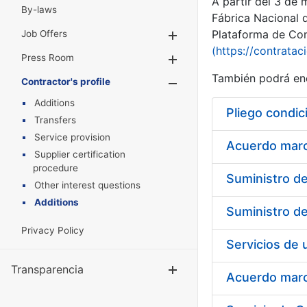
A partir del 3 de
By-laws
Fábrica Nacional 
Plataforma de Cont
Job Offers
Show/Hide
(https://contratac
Press Room
Show/Hide
También podrá enc
Contractor's profile
Show/Hide
Additions
Pliego condic
Transfers
Service provision
Acuerdo marco
Supplier certification
procedure
Other interest questions
Additions
Privacy Policy
Transparencia
Show/Hide
Acuerdo marco