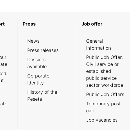
rt
Press
Job offer
News
General
Information
Press releases
our
Public Job Offer,
Dossiers
cate
Civil service or
available
established
ked
Corporate
public service
ut
Identity
sector workforce
History of the
Public Job Offers
Peseta
cate
Temporary post
call
Job vacancies