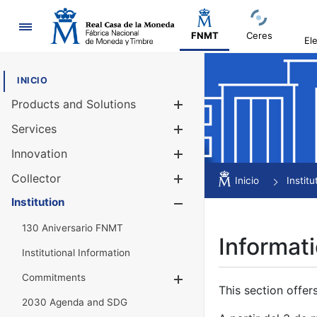
Navigation
FNMT
Ceres
El
INICIO
Products and Solutions
Show/Hide
Services
Show/Hide
Innovation
Show/Hide
Collector
Show/Hide
Inicio
Institu
Institution
Show/Hide
130 Aniversario FNMT
Informati
Institutional Information
Commitments
Show/Hide
This section offer
2030 Agenda and SDG