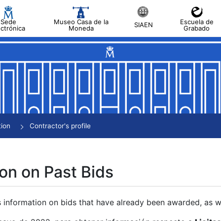
Sede
Museo Casa de la
Escuela de
SIAEN
ectrónica
Moneda
Grabado
tion
Contractor's profile
on on Past Bids
s information on bids that have already been awarded, as we