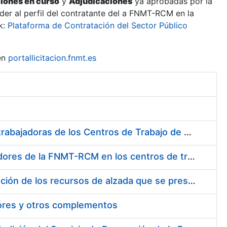
ciones en curso
y
Adjudicaciones
ya aprobadas por la
er al perfil del contratante del a FNMT-RCM en la
k:
Plataforma de Contratación del Sector Público
en
portallicitacion.fnmt.es
Suministro de Protectores Auditivos a medida para las personas trabajadoras de los Centros de Trabajo de Madrid y Burgos
Suministro de gafas graduadas antiproyecciones para los trabajadores de la FNMT-RCM en los centros de trabajo de Madrid y Burgos
Servicios de una empresa externa para el asesoramiento y resolución de los recursos de alzada que se presentan relacionados con procesos de selección para la FNMT-RCM
tores y otros complementos