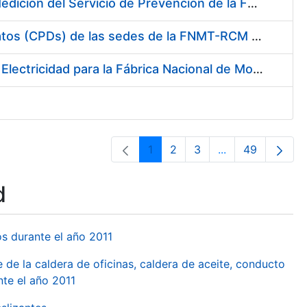
Servicio de Calibración y Verificación Externa de los Equipos de Medición del Servicio de Prevención de la FNMT-RCM
Conexión mediante Fibra Óptica de los Centros de Proceso de Datos (CPDs) de las sedes de la FNMT-RCM de Burgos y Madrid
Contratación de acuerdo marco para el Suministro de Material de Electricidad para la Fábrica Nacional de Moneda y Timbre-Real Casa de la Moneda en su centro de trabajo de Burgos
1
2
3
...
49
Page
Page
Page
Intermediate Pa
Page
d
os durante el año 2011
 de la caldera de oficinas, caldera de aceite, conducto
te el año 2011