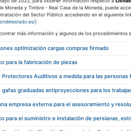
 mayo de 2022, para obtener información respecto a
Licita
de Moneda y Timbre - Real Casa de la Moneda, puede acced
ratación del Sector Público accediendo en el siguiente lin
iondelestado.es/)
ontrar más información y algunos de los procedimientos 
iones optimización cargas compras firmado
 para la fabricación de piezas
 para el suministro e instalación de persianas, es